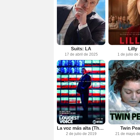
Suits: LA
Lilly
17 de abril de 2025
1 de julio de
La voz más alta (The Loudest Voice)
Twin Pe
2 de julio de 2019
21 de mayo d