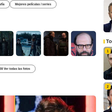
afía
Mejores películas / series
To
1
38 Ver todas las fotos
2