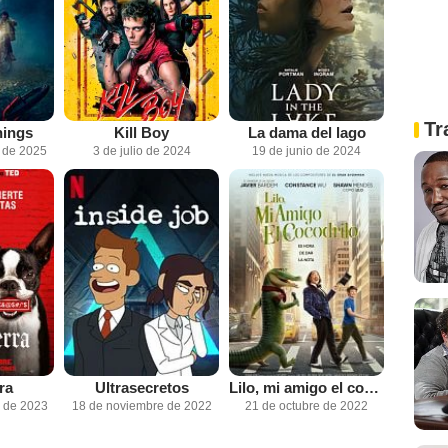
Tr
hings
Kill Boy
La dama del lago
 de 2025
3 de julio de 2024
19 de junio de 2024
ra
Ultrasecretos
Lilo, mi amigo el cocodrilo
e de 2023
18 de noviembre de 2022
21 de octubre de 2022