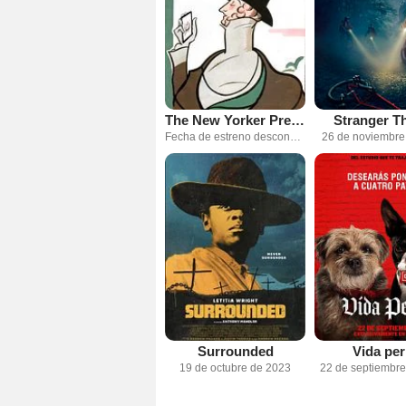
The New Yorker Presents
Stranger T
Fecha de estreno desconocida
26 de noviembre
Surrounded
Vida per
19 de octubre de 2023
22 de septiembr