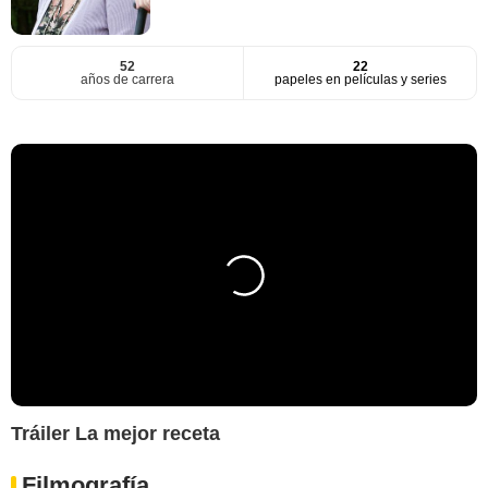
52
22
años de carrera
papeles en películas y series
Tráiler La mejor receta
Filmografía