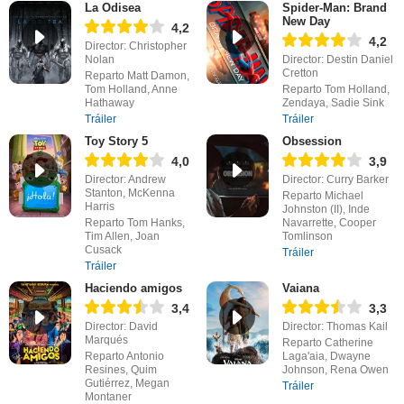
La Odisea
Spider-Man: Brand
New Day
4,2
4,2
Director: Christopher
Nolan
Director: Destin Daniel
Cretton
Reparto Matt Damon,
Tom Holland, Anne
Reparto Tom Holland,
Hathaway
Zendaya, Sadie Sink
Tráiler
Tráiler
Toy Story 5
Obsession
4,0
3,9
Director: Andrew
Director: Curry Barker
Stanton, McKenna
Reparto Michael
Harris
Johnston (II), Inde
Reparto Tom Hanks,
Navarrette, Cooper
Tim Allen, Joan
Tomlinson
Cusack
Tráiler
Tráiler
Haciendo amigos
Vaiana
3,4
3,3
Director: David
Director: Thomas Kail
Marqués
Reparto Catherine
Reparto Antonio
Laga'aia, Dwayne
Resines, Quim
Johnson, Rena Owen
Gutiérrez, Megan
Tráiler
Montaner