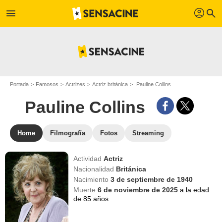
profil
menu
search
Portada
Famosos
Actrizes
Actriz británica
Pauline Collins
Pauline Collins
Home
Filmografía
Fotos
Streaming
Actividad
Actriz
Nacionalidad
Británica
Nacimiento
3 de septiembre de 1940
Muerte
6 de noviembre de 2025
a la edad
de 85 años