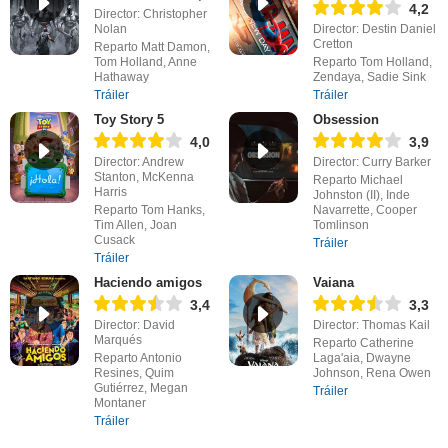
4,2
Director: Christopher
Nolan
Director: Destin Daniel
Cretton
Reparto Matt Damon,
Tom Holland, Anne
Reparto Tom Holland,
Hathaway
Zendaya, Sadie Sink
Tráiler
Tráiler
Toy Story 5
Obsession
4,0
3,9
Director: Andrew
Director: Curry Barker
Stanton, McKenna
Reparto Michael
Harris
Johnston (II), Inde
Reparto Tom Hanks,
Navarrette, Cooper
Tim Allen, Joan
Tomlinson
Cusack
Tráiler
Tráiler
Haciendo amigos
Vaiana
3,4
3,3
Director: David
Director: Thomas Kail
Marqués
Reparto Catherine
Reparto Antonio
Laga'aia, Dwayne
Resines, Quim
Johnson, Rena Owen
Gutiérrez, Megan
Tráiler
Montaner
Tráiler