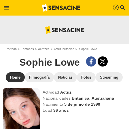
profil
menu
search
Portada
Famosos
Actrizes
Actriz británica
Sophie Lowe
Sophie Lowe
Home
Filmografía
Noticias
Fotos
Streaming
Actividad
Actriz
Nacionalidades
Británica,
Australiana
Nacimiento
5 de junio de 1990
Edad
36
años