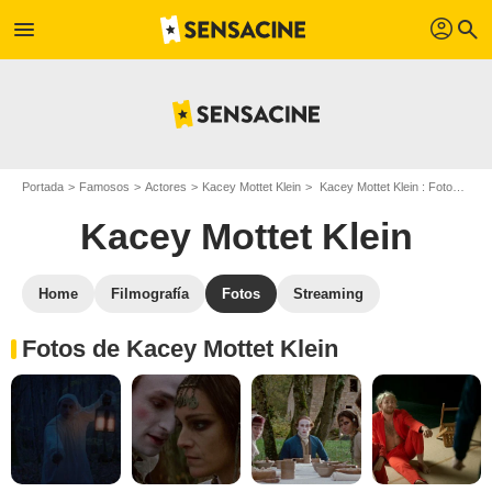
profil
menu
search
Portada
Famosos
Actores
Kacey Mottet Klein
Kacey Mottet Klein : Fotos de sus películas y series
Kacey Mottet Klein
Home
Filmografía
Fotos
Streaming
Fotos de Kacey Mottet Klein