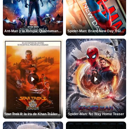
Ant-Man y la Avispa: Quantumanía Tráiler (2)
Spider-Man: Brand New Day Tráiler (3)
Star Trek II: la ira de Khan Tráiler VO
Spider-Man: No Way Home Teaser