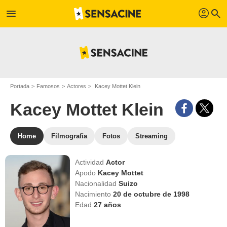
profil
menu
search
Portada
Famosos
Actores
Kacey Mottet Klein
Kacey Mottet Klein
Home
Filmografía
Fotos
Streaming
Actividad
Actor
Apodo
Kacey Mottet
Nacionalidad
Suizo
Nacimiento
20 de octubre de 1998
Edad
27
años