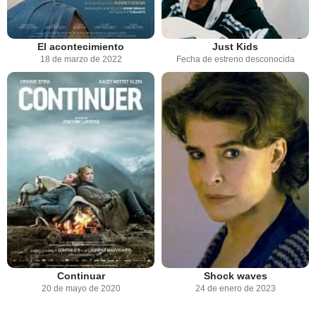
El acontecimiento
Just Kids
18 de marzo de 2022
Fecha de estreno desconocida
Continuar
Shock waves
20 de mayo de 2020
24 de enero de 2023