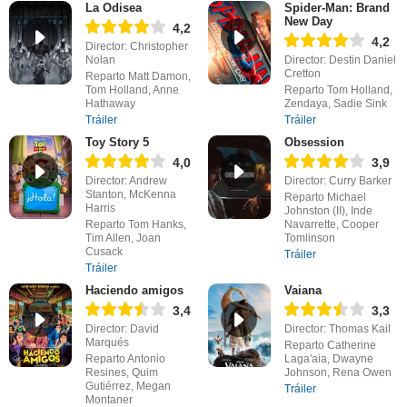
La Odisea
Spider-Man: Brand
New Day
4,2
4,2
Director: Christopher
Nolan
Director: Destin Daniel
Cretton
Reparto Matt Damon,
Tom Holland, Anne
Reparto Tom Holland,
Hathaway
Zendaya, Sadie Sink
Tráiler
Tráiler
Toy Story 5
Obsession
4,0
3,9
Director: Andrew
Director: Curry Barker
Stanton, McKenna
Reparto Michael
Harris
Johnston (II), Inde
Reparto Tom Hanks,
Navarrette, Cooper
Tim Allen, Joan
Tomlinson
Cusack
Tráiler
Tráiler
Haciendo amigos
Vaiana
3,4
3,3
Director: David
Director: Thomas Kail
Marqués
Reparto Catherine
Reparto Antonio
Laga'aia, Dwayne
Resines, Quim
Johnson, Rena Owen
Gutiérrez, Megan
Tráiler
Montaner