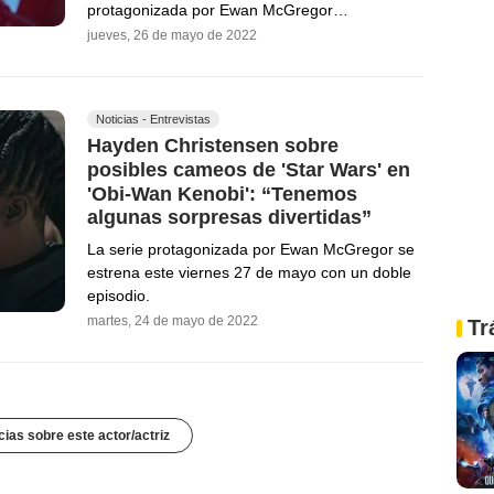
protagonizada por Ewan McGregor…
jueves, 26 de mayo de 2022
Noticias - Entrevistas
Hayden Christensen sobre
posibles cameos de 'Star Wars' en
'Obi-Wan Kenobi': “Tenemos
algunas sorpresas divertidas”
La serie protagonizada por Ewan McGregor se
estrena este viernes 27 de mayo con un doble
episodio.
martes, 24 de mayo de 2022
Tr
cias sobre este actor/actriz