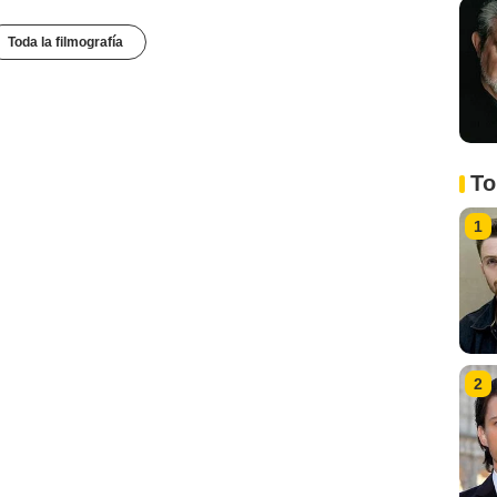
Toda la filmografía
To
1
2