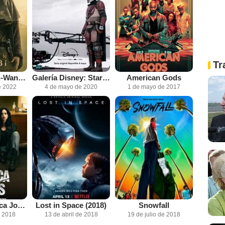
Tr
Star Wars: Obi-Wan Kenobi
Galería Disney: Star Wars: The Mandalorian
American Gods
e 2022
4 de mayo de 2020
1 de mayo de 2017
Marvel's Jessica Jones
Lost in Space (2018)
Snowfall
e 2018
13 de abril de 2018
19 de julio de 2018