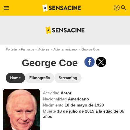
profil
menu
search
Portada
Famosos
Actores
Actor americano
George Coe
George Coe
Home
Filmografía
Streaming
Actividad
Actor
Nacionalidad
Americano
Nacimiento
10 de mayo de 1929
Muerte
18 de julio de 2015
a la edad de 86
años