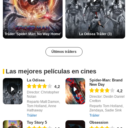
Tráiler 'Spider-Man: No Way Home'
La Odisea Tráiler (3)
Últimos tráilers
Las mejores películas en cines
La Odisea
Spider-Man: Brand
New Day
4,2
4,2
Director: Christopher
Nolan
Director: Destin Daniel
Cretton
Reparto Matt Damon,
Tom Holland, Anne
Reparto Tom Holland,
Hathaway
Zendaya, Sadie Sink
Tráiler
Tráiler
Toy Story 5
Obsession