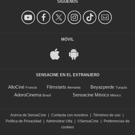
SÍGUENOS
MÓVIL
SENSACINE EN EL EXTRANJERO
AlloCiné
Filmstarts
Beyazperde
Francia
Alemania
Turquía
AdoroCinema
Sensacine México
Brasil
México
Acerca de SensaCine
|
Contacta con nosotros
|
Términos de uso
|
Política de Privacidad
|
Administrar Utiq
|
©SensaCine
|
Preferencias de
cookies