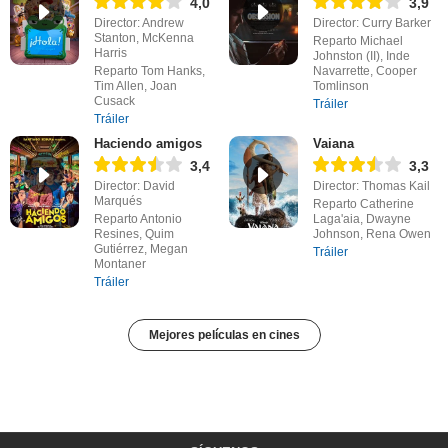
4,0
3,9
Director: Andrew
Director: Curry Barker
Stanton, McKenna
Reparto Michael
Harris
Johnston (II), Inde
Reparto Tom Hanks,
Navarrette, Cooper
Tim Allen, Joan
Tomlinson
Cusack
Tráiler
Tráiler
Haciendo amigos
Vaiana
3,4
3,3
Director: David
Director: Thomas Kail
Marqués
Reparto Catherine
Reparto Antonio
Laga'aia, Dwayne
Resines, Quim
Johnson, Rena Owen
Gutiérrez, Megan
Tráiler
Montaner
Tráiler
Mejores películas en cines