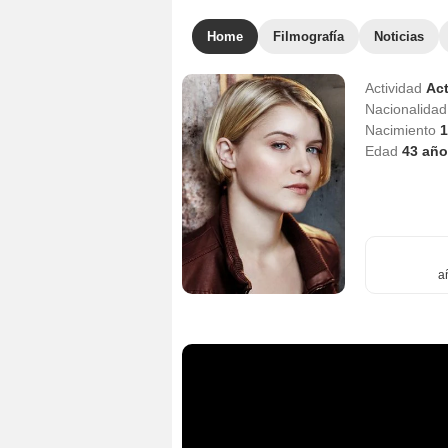
Home
Filmografía
Noticias
Actividad
Act
Nacionalida
Nacimiento
1
Edad
43
año
a