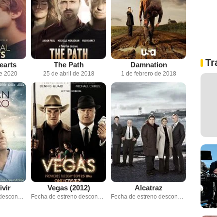
Tr
earts
The Path
Damnation
de 2020
25 de abril de 2018
1 de febrero de 2018
ivir
Vegas (2012)
Alcatraz
Fecha de estreno desconocida
Fecha de estreno desconocida
Fecha de estreno desconocida