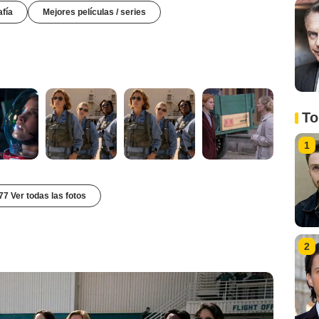
afía
Mejores películas / series
To
1
77 Ver todas las fotos
2