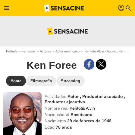
profil
menu
search
Portada
Famosos
Actores
Actor americano
Kentotis Alvin - Apodo : Ken Foree
Ken Foree
Home
Filmografía
Streaming
Actividades
Actor
,
Productor asociado
,
Productor ejecutivo
Nombre real
Kentotis Alvin
Nacionalidad
Americano
Nacimiento
29 de febrero de 1948
Edad
78
años