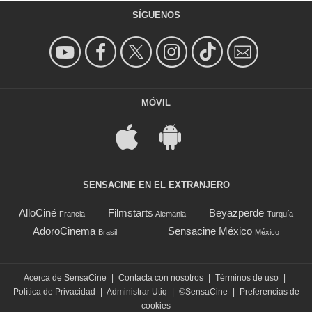
SÍGUENOS
MÓVIL
SENSACINE EN EL EXTRANJERO
AlloCiné
Filmstarts
Beyazperde
Francia
Alemania
Turquía
AdoroCinema
Sensacine México
Brasil
México
Acerca de SensaCine
|
Contacta con nosotros
|
Términos de uso
|
Política de Privacidad
|
Administrar Utiq
|
©SensaCine
|
Preferencias de
cookies