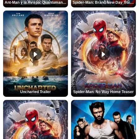
Ant-Man y la Avispa: Quantumanía Tráiler (2)
Spider-Man: Brand New Day Tráiler (3)
Uncharted Trailer
Spider-Man: No Way Home Teaser