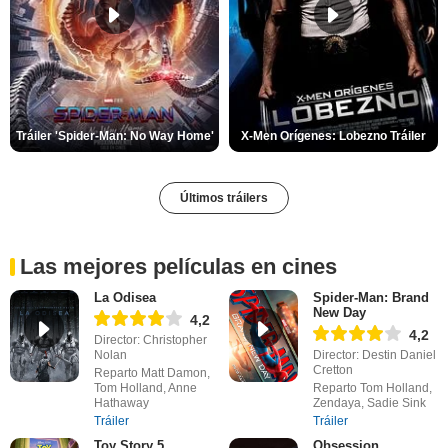
Tráiler 'Spider-Man: No Way Home'
X-Men Orígenes: Lobezno Tráiler
Últimos tráilers
Las mejores películas en cines
La Odisea
Spider-Man: Brand
New Day
4,2
4,2
Director: Christopher
Nolan
Director: Destin Daniel
Cretton
Reparto Matt Damon,
Tom Holland, Anne
Reparto Tom Holland,
Hathaway
Zendaya, Sadie Sink
Tráiler
Tráiler
Toy Story 5
Obsession