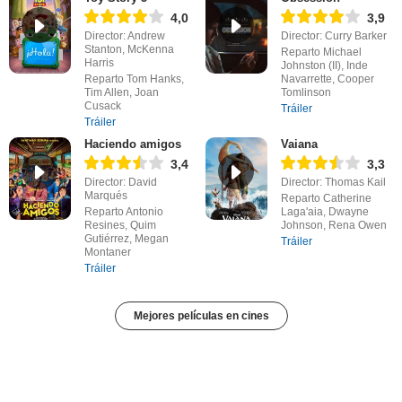
4,0
3,9
Director: Andrew
Director: Curry Barker
Stanton, McKenna
Reparto Michael
Harris
Johnston (II), Inde
Reparto Tom Hanks,
Navarrette, Cooper
Tim Allen, Joan
Tomlinson
Cusack
Tráiler
Tráiler
Haciendo amigos
Vaiana
3,4
3,3
Director: David
Director: Thomas Kail
Marqués
Reparto Catherine
Reparto Antonio
Laga'aia, Dwayne
Resines, Quim
Johnson, Rena Owen
Gutiérrez, Megan
Tráiler
Montaner
Tráiler
Mejores películas en cines