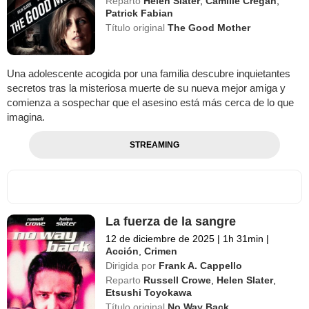
Reparto
Helen Slater
,
Camille Cregan
,
Patrick Fabian
Título original
The Good Mother
Una adolescente acogida por una familia descubre inquietantes
secretos tras la misteriosa muerte de su nueva mejor amiga y
comienza a sospechar que el asesino está más cerca de lo que
imagina.
STREAMING
La fuerza de la sangre
12 de diciembre de 2025
|
1h 31min
|
Acción
,
Crimen
Dirigida por
Frank A. Cappello
Reparto
Russell Crowe
,
Helen Slater
,
Etsushi Toyokawa
Título original
No Way Back