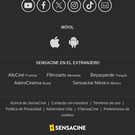
MÓVIL
SENSACINE EN EL EXTRANJERO
AlloCiné
Filmstarts
Beyazperde
Francia
Alemania
Turquía
AdoroCinema
Sensacine México
Brasil
México
Acerca de SensaCine
|
Contacta con nosotros
|
Términos de uso
|
Política de Privacidad
|
Administrar Utiq
|
©SensaCine
|
Preferencias de
cookies