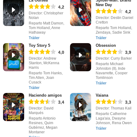
La Odisea
Spider-Man: Brand
New Day
4,2
4,2
Director: Christopher
Nolan
Director: Destin Daniel
Cretton
Reparto Matt Damon,
Tom Holland, Anne
Reparto Tom Holland,
Hathaway
Zendaya, Sadie Sink
Tráiler
Tráiler
Toy Story 5
Obsession
4,0
3,9
Director: Andrew
Director: Curry Barker
Stanton, McKenna
Reparto Michael
Harris
Johnston (II), Inde
Reparto Tom Hanks,
Navarrette, Cooper
Tim Allen, Joan
Tomlinson
Cusack
Tráiler
Tráiler
Haciendo amigos
Vaiana
3,4
3,3
Director: David
Director: Thomas Kail
Marqués
Reparto Catherine
Reparto Antonio
Laga'aia, Dwayne
Resines, Quim
Johnson, Rena Owen
Gutiérrez, Megan
Tráiler
Montaner