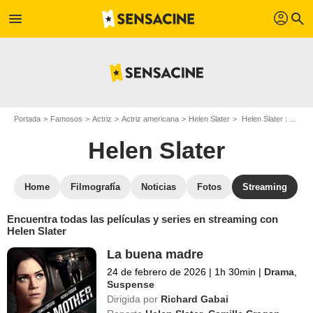
profil
menu
search
Portada
Famosos
Actriz
Actriz americana
Helen Slater
Helen Slater : películas y series online
Helen Slater
Home
Filmografía
Noticias
Fotos
Streaming
Encuentra todas las películas y series en streaming con
Helen Slater
La buena madre
24 de febrero de 2026
|
1h 30min
|
Drama
,
Suspense
Dirigida por
Richard Gabai