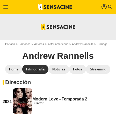
profil
menu
search
Portada
Famosos
Actores
Actor americano
Andrew Rannells
Filmografía Andrew Rannells
Andrew Rannells
Home
Filmografía
Noticias
Fotos
Streaming
Dirección
Modern Love - Temporada 2
2021
Director