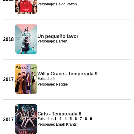
Personaje: David Patton
Un pequeño favor
2018
Personaje: Darren
Will y Grace - Temporada 9
Episodio
4
2017
Personaje: Reggie
Girls - Temporada 6
Episodios
1
-
2
-
4
-
5
-
6
-
7
-
8
-
9
2017
Personaje: Elijah Krantz