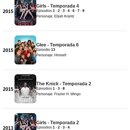
Girls - Temporada 4
Episodios
1
-
2
-
3
-
4
-
6
-
7
-
9
2015
Personaje: Elijah Krantz
Glee - Temporada 6
Episodio
13
2015
Personaje: Himself
The Knick - Temporada 2
Episodios
1
-
3
-
8
2015
Personaje: Frazier H. Wingo
Girls - Temporada 2
Episodios
1
-
2
-
3
-
4
2013