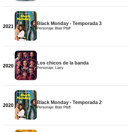
Black Monday - Temporada 3
2021
Personaje: Blair Pfaff
Los chicos de la banda
2020
Personaje: Larry
Black Monday - Temporada 2
2020
Personaje: Blair Pfaff