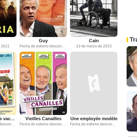
Tr
Guy
Caín
e 2021
Fecha de estreno desconocida
13 de marzo de 2023
Nos plus belles vacances
Vieilles Canailles
Une employée modèle
Fecha de estreno desconocida
Fecha de estreno desconocida
Fecha de estreno desconocida