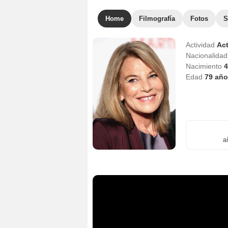
Home
Filmografía
Fotos
S
Actividad
Act
Nacionalida
Nacimiento
4
Edad
79
año
a