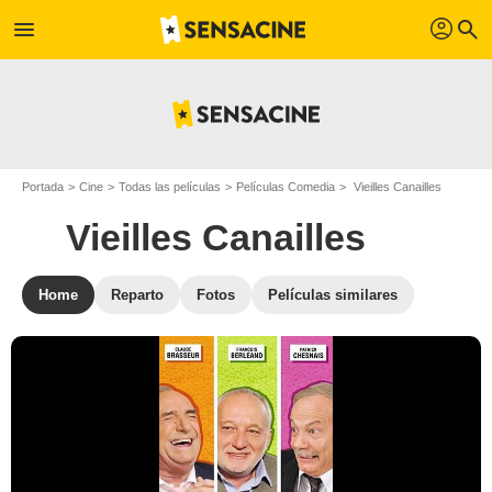
profil
menu
search
Portada
Cine
Todas las películas
Películas Comedia
Vieilles Canailles
Vieilles Canailles
Home
Reparto
Fotos
Películas similares