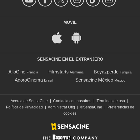
MÓVIL
SENSACINE EN EL EXTRANJERO
AlloCiné
Filmstarts
Beyazperde
Francia
Alemania
Turquía
AdoroCinema
Sensacine México
Brasil
México
Acerca de SensaCine
|
Contacta con nosotros
|
Términos de uso
|
Política de Privacidad
|
Administrar Utiq
|
©SensaCine
|
Preferencias de
cookies