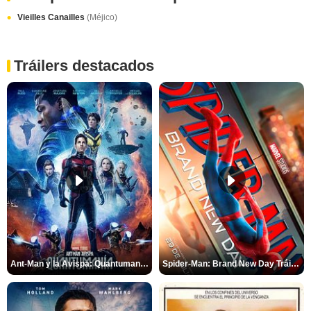
Vieilles Canailles
(Méjico)
Tráilers destacados
Ant-Man y la Avispa: Quantumanía Tráiler (2)
Spider-Man: Brand New Day Tráiler (3)