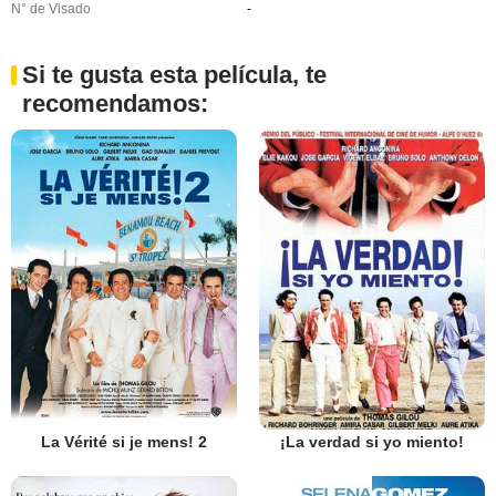
N° de Visado
-
Si te gusta esta película, te
recomendamos:
La Vérité si je mens! 2
¡La verdad si yo miento!