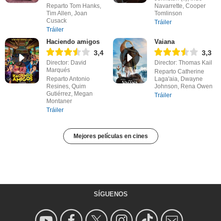
Reparto Tom Hanks,
Navarrette, Cooper
Tim Allen, Joan
Tomlinson
Cusack
Tráiler
Tráiler
Haciendo amigos
Vaiana
3,4
3,3
Director: David
Director: Thomas Kail
Marqués
Reparto Catherine
Reparto Antonio
Laga'aia, Dwayne
Resines, Quim
Johnson, Rena Owen
Gutiérrez, Megan
Tráiler
Montaner
Tráiler
Mejores películas en cines
SÍGUENOS