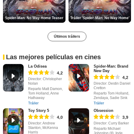
Spider-Man: No Way Home Teaser
Tráiler 'Spider-Man: No Way Home'
Últimos tráilers
Las mejores películas en cines
La Odisea
Spider-Man: Brand
New Day
4,2
4,2
Director: Christopher
Nolan
Director: Destin Daniel
Cretton
Reparto Matt Damon,
Tom Holland, Anne
Reparto Tom Holland,
Hathaway
Zendaya, Sadie Sink
Tráiler
Tráiler
Toy Story 5
Obsession
4,0
3,9
Director: Andrew
Director: Curry Barker
Stanton, McKenna
Reparto Michael
Harris
Johnston (II), Inde