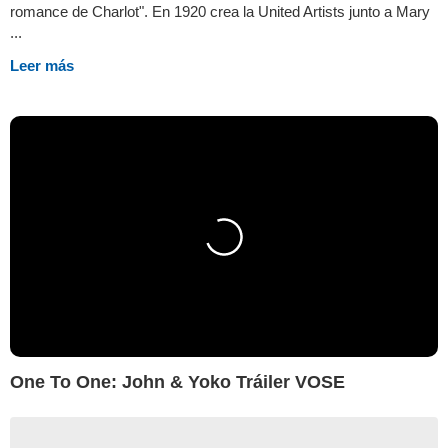
romance de Charlot". En 1920 crea la United Artists junto a Mary
...
Leer más
One To One: John & Yoko Tráiler VOSE