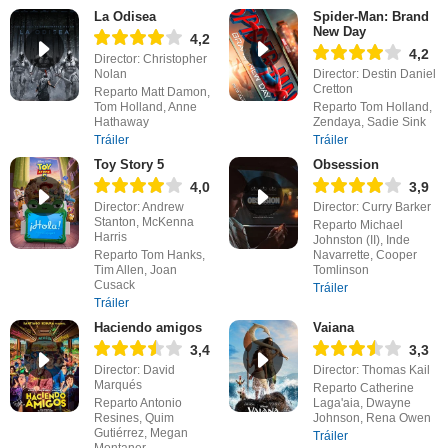
La Odisea
Spider-Man: Brand
New Day
4,2
4,2
Director: Christopher
Nolan
Director: Destin Daniel
Cretton
Reparto Matt Damon,
Tom Holland, Anne
Reparto Tom Holland,
Hathaway
Zendaya, Sadie Sink
Tráiler
Tráiler
Toy Story 5
Obsession
4,0
3,9
Director: Andrew
Director: Curry Barker
Stanton, McKenna
Reparto Michael
Harris
Johnston (II), Inde
Reparto Tom Hanks,
Navarrette, Cooper
Tim Allen, Joan
Tomlinson
Cusack
Tráiler
Tráiler
Haciendo amigos
Vaiana
3,4
3,3
Director: David
Director: Thomas Kail
Marqués
Reparto Catherine
Reparto Antonio
Laga'aia, Dwayne
Resines, Quim
Johnson, Rena Owen
Gutiérrez, Megan
Tráiler