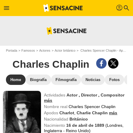
profil
menu
search
Portada
Famosos
Actores
Actor británico
Charles Spencer Chaplin - Apodo : Charles Chaplin
Charles Chaplin
Home
Biografía
Filmografía
Noticias
Fotos
St
Actividades
Actor
,
Director
,
Compositor
más
Nombre real
Charles Spencer Chaplin
Apodos
Charlot
,
Charlie Chaplin
más
Nacionalidad
Británico
Nacimiento
16 de abril de 1889
(Londres,
Inglaterra - Reino Unido)