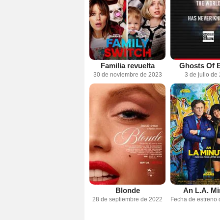
Familia revuelta
Ghosts Of B
30 de noviembre de 2023
3 de julio de
Blonde
An L.A. Mi
28 de septiembre de 2022