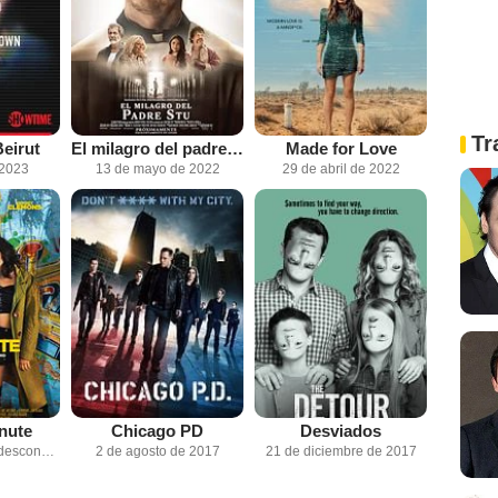
Tr
eirut
El milagro del padre Stu
Made for Love
 2023
13 de mayo de 2022
29 de abril de 2022
nute
Chicago PD
Desviados
Fecha de estreno desconocida
2 de agosto de 2017
21 de diciembre de 2017