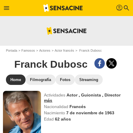
profil
menu
search
Portada
Famosos
Actores
Actor francés
Franck Dubosc
Franck Dubosc
Home
Filmografía
Fotos
Streaming
Actividades
Actor
,
Guionista
,
Director
más
Nacionalidad
Francés
Nacimiento
7 de noviembre de 1963
Edad
62
años