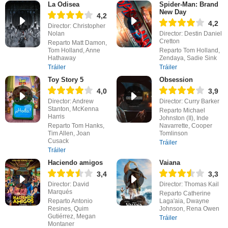
La Odisea
Spider-Man: Brand
New Day
4,2
4,2
Director: Christopher
Nolan
Director: Destin Daniel
Cretton
Reparto Matt Damon,
Tom Holland, Anne
Reparto Tom Holland,
Hathaway
Zendaya, Sadie Sink
Tráiler
Tráiler
Toy Story 5
Obsession
4,0
3,9
Director: Andrew
Director: Curry Barker
Stanton, McKenna
Reparto Michael
Harris
Johnston (II), Inde
Reparto Tom Hanks,
Navarrette, Cooper
Tim Allen, Joan
Tomlinson
Cusack
Tráiler
Tráiler
Haciendo amigos
Vaiana
3,4
3,3
Director: David
Director: Thomas Kail
Marqués
Reparto Catherine
Reparto Antonio
Laga'aia, Dwayne
Resines, Quim
Johnson, Rena Owen
Gutiérrez, Megan
Tráiler
Montaner