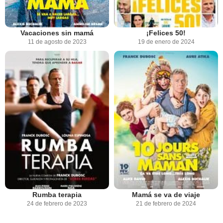
Vacaciones sin mamá
¡Felices 50!
11 de agosto de 2023
19 de enero de 2024
Rumba terapia
Mamá se va de viaje
24 de febrero de 2023
21 de febrero de 2024