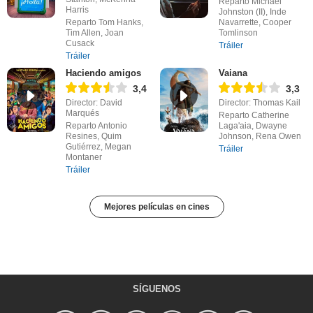
Reparto Michael
Harris
Johnston (II), Inde
Reparto Tom Hanks,
Navarrette, Cooper
Tim Allen, Joan
Tomlinson
Cusack
Tráiler
Tráiler
Haciendo amigos
Vaiana
3,4
3,3
Director: David
Director: Thomas Kail
Marqués
Reparto Catherine
Reparto Antonio
Laga'aia, Dwayne
Resines, Quim
Johnson, Rena Owen
Gutiérrez, Megan
Tráiler
Montaner
Tráiler
Mejores películas en cines
SÍGUENOS