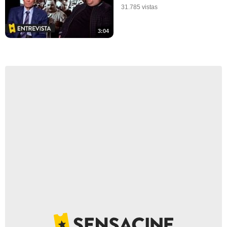
31.785 vistas
3:04