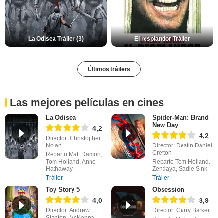
La Odisea Tráiler (3)
El resplandor Tráiler
Últimos tráilers
Las mejores películas en cines
La Odisea
Spider-Man: Brand
New Day
4,2
4,2
Director: Christopher
Nolan
Director: Destin Daniel
Cretton
Reparto Matt Damon,
Tom Holland, Anne
Reparto Tom Holland,
Hathaway
Zendaya, Sadie Sink
Tráiler
Tráiler
Toy Story 5
Obsession
4,0
3,9
Director: Andrew
Director: Curry Barker
Stanton, McKenna