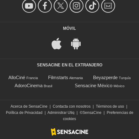
MÓVIL
SENSACINE EN EL EXTRANJERO
AlloCiné
Filmstarts
Beyazperde
Francia
Alemania
Turquía
AdoroCinema
Sensacine México
Brasil
México
Acerca de SensaCine
|
Contacta con nosotros
|
Términos de uso
|
Política de Privacidad
|
Administrar Utiq
|
©SensaCine
|
Preferencias de
cookies