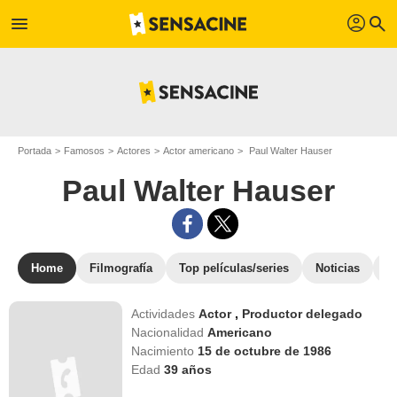
profil
menu
search
Portada
Famosos
Actores
Actor americano
Paul Walter Hauser
Paul Walter Hauser
Home
Filmografía
Top películas/series
Noticias
F
Actividades
Actor
,
Productor delegado
Nacionalidad
Americano
Nacimiento
15 de octubre de 1986
Edad
39
años