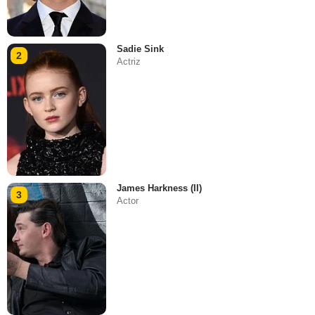
Sadie Sink
2
Actriz
James Harkness (II)
3
Actor