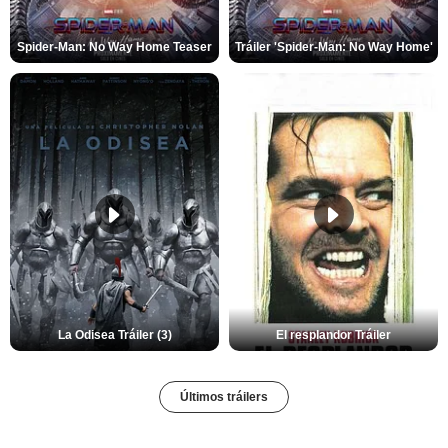
Spider-Man: No Way Home Teaser
Tráiler 'Spider-Man: No Way Home'
La Odisea Tráiler (3)
El resplandor Tráiler
Últimos tráilers