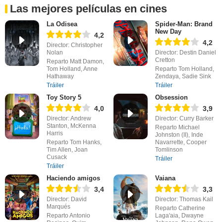
Las mejores películas en cines
La Odisea
Spider-Man: Brand
New Day
4,2
4,2
Director: Christopher
Nolan
Director: Destin Daniel
Cretton
Reparto Matt Damon,
Tom Holland, Anne
Reparto Tom Holland,
Hathaway
Zendaya, Sadie Sink
Tráiler
Tráiler
Toy Story 5
Obsession
4,0
3,9
Director: Andrew
Director: Curry Barker
Stanton, McKenna
Reparto Michael
Harris
Johnston (II), Inde
Reparto Tom Hanks,
Navarrette, Cooper
Tim Allen, Joan
Tomlinson
Cusack
Tráiler
Tráiler
Haciendo amigos
Vaiana
3,4
3,3
Director: David
Director: Thomas Kail
Marqués
Reparto Catherine
Reparto Antonio
Laga'aia, Dwayne