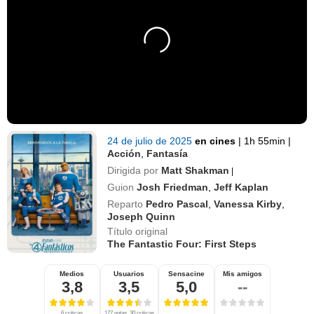
24 de julio de 2025
en cines
|
1h 55min
|
Acción
,
Fantasía
Dirigida por
Matt Shakman
|
Guion
Josh Friedman
,
Jeff Kaplan
Reparto
Pedro Pascal
,
Vanessa Kirby
,
Joseph Quinn
Título original
The Fantastic Four: First Steps
Medios
Usuarios
Sensacine
Mis amigos
3,8
3,5
5,0
--
6 críticas
177 notas, 30 críticas