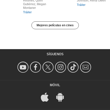
Resines, Quim
Johnson, Rena Owen
Gutiérrez, Megan
Tráiler
Montaner
Tráiler
Mejores películas en cines
SÍGUENOS
MÓVIL