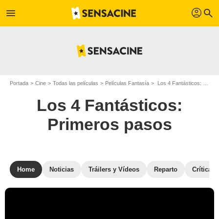
profil
menu
search
Portada
Cine
Todas las películas
Películas Fantasía
Los 4 Fantásticos: Primeros pasos
Los 4 Fantásticos:
Primeros pasos
Home
Noticias
Tráilers y Vídeos
Reparto
Críticas