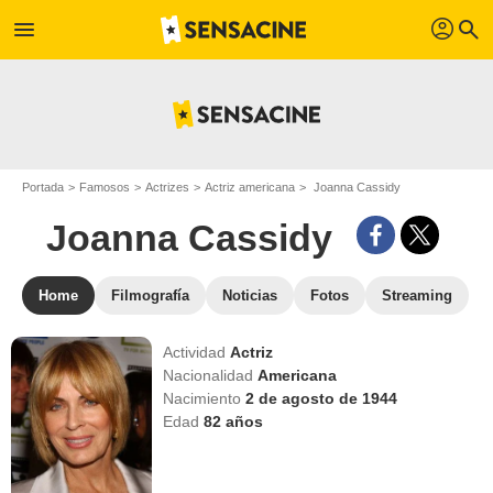
profil
menu
search
Portada
Famosos
Actrizes
Actriz americana
Joanna Cassidy
Joanna Cassidy
Home
Filmografía
Noticias
Fotos
Streaming
Actividad
Actriz
Nacionalidad
Americana
Nacimiento
2 de agosto de 1944
Edad
82
años