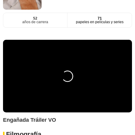
52
71
años de carrera
papeles en películas y series
Engañada Tráiler VO
Filmografía