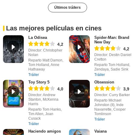
Últimos tráilers
Las mejores películas en cines
La Odisea
Spider-Man: Brand
New Day
4,2
4,2
Director: Christopher
Nolan
Director: Destin Daniel
Cretton
Reparto Matt Damon,
Tom Holland, Anne
Reparto Tom Holland,
Hathaway
Zendaya, Sadie Sink
Tráiler
Tráiler
Toy Story 5
Obsession
4,0
3,9
Director: Andrew
Director: Curry Barker
Stanton, McKenna
Reparto Michael
Harris
Johnston (II), Inde
Reparto Tom Hanks,
Navarrette, Cooper
Tim Allen, Joan
Tomlinson
Cusack
Tráiler
Tráiler
Haciendo amigos
Vaiana