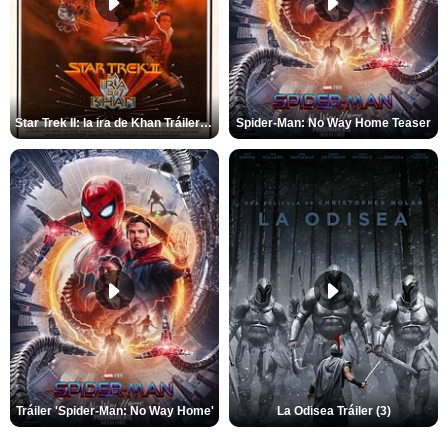
Star Trek II: la ira de Khan Tráiler VO
Spider-Man: No Way Home Teaser
Tráiler 'Spider-Man: No Way Home'
La Odisea Tráiler (3)