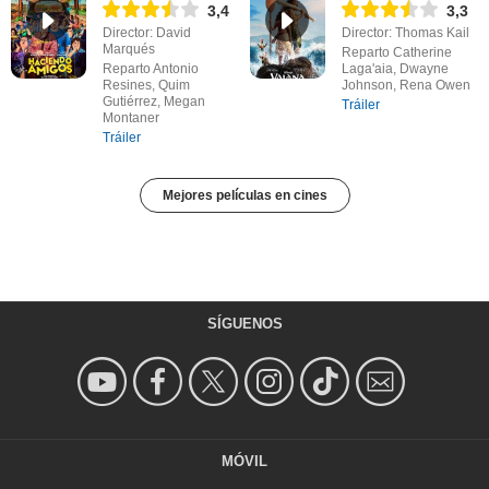
3,4
3,3
Director: David
Director: Thomas Kail
Marqués
Reparto Catherine
Reparto Antonio
Laga'aia, Dwayne
Resines, Quim
Johnson, Rena Owen
Gutiérrez, Megan
Tráiler
Montaner
Tráiler
Mejores películas en cines
SÍGUENOS
MÓVIL