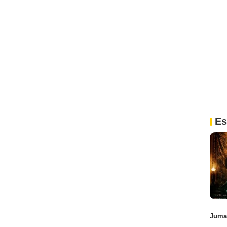
Es
Juman