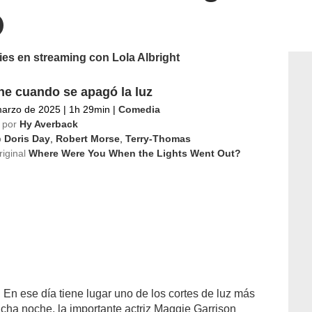
ies en streaming con Lola Albright
e cuando se apagó la luz
marzo de 2025
|
1h 29min
|
Comedia
 por
Hy Averback
o
Doris Day
,
Robert Morse
,
Terry-Thomas
riginal
Where Were You When the Lights Went Out?
En ese día tiene lugar uno de los cortes de luz más
cha noche, la importante actriz Maggie Garrison