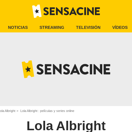
NOTICIAS
STREAMING
TELEVISIÓN
VÍDEOS
ola Albright
Lola Albright : películas y series online
Lola Albright