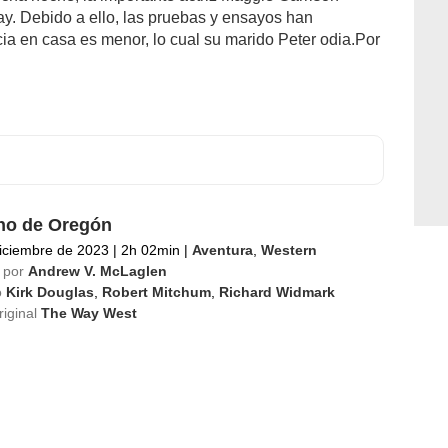
ay. Debido a ello, las pruebas y ensayos han
ia en casa es menor, lo cual su marido Peter odia.Por
no de Oregón
iciembre de 2023
|
2h 02min
|
Aventura
,
Western
 por
Andrew V. McLaglen
o
Kirk Douglas
,
Robert Mitchum
,
Richard Widmark
riginal
The Way West