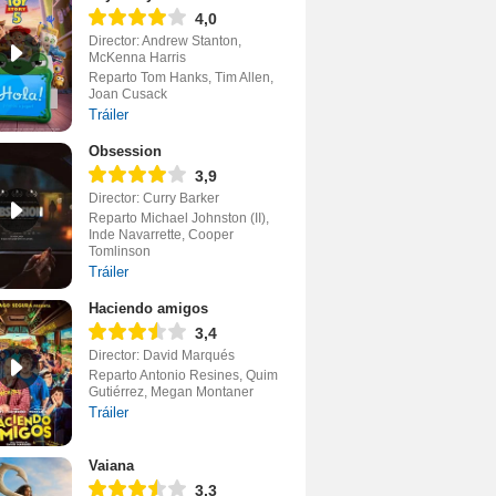
4,0
Director: Andrew Stanton,
McKenna Harris
Reparto Tom Hanks, Tim Allen,
Joan Cusack
Tráiler
Obsession
3,9
Director: Curry Barker
Reparto Michael Johnston (II),
Inde Navarrette, Cooper
Tomlinson
Tráiler
Haciendo amigos
3,4
Director: David Marqués
Reparto Antonio Resines, Quim
Gutiérrez, Megan Montaner
Tráiler
Vaiana
3,3