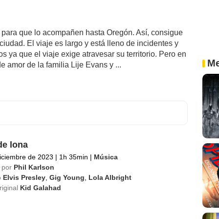
s para que lo acompañen hasta Oregón. Así, consigue
udad. El viaje es largo y está lleno de incidentes y
s ya que el viaje exige atravesar su territorio. Pero en
Me
 amor de la familia Lije Evans y ...
de lona
iciembre de 2023
|
1h 35min
|
Música
 por
Phil Karlson
o
Elvis Presley
,
Gig Young
,
Lola Albright
riginal
Kid Galahad