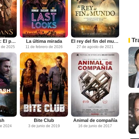
Tr
The Librarians: El próximo capítulo
La última mirada
El rey del fin del mundo
e de 2025
11 de febrero de 2026
27 de agosto de 2021
sh
Bite Club
Animal de compañía
de 2024
3 de junio de 2019
16 de junio de 2017