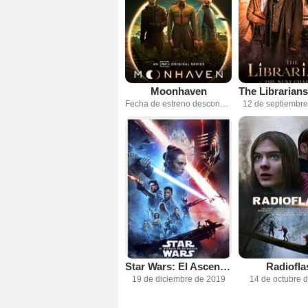
Moonhaven
Fecha de estreno desconocida
12 de septiembr
Star Wars: El Ascenso de Skywalker
Radiofla
19 de diciembre de 2019
14 de octubre 