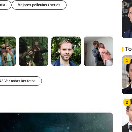
afía
Mejores películas / series
To
1
43 Ver todas las fotos
2