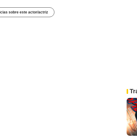
icias sobre este actor/actriz
Tr