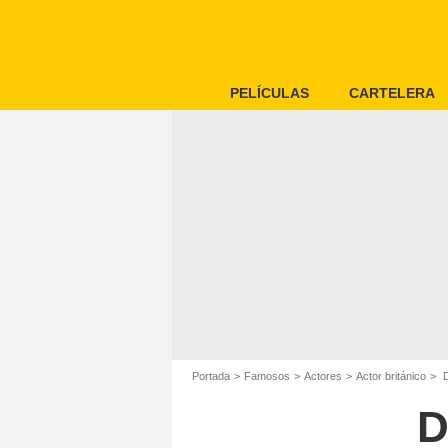
PELÍCULAS
CARTELERA
Portada
Famosos
Actores
Actor británico
D
D