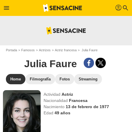
profil
menu
search
Portada
Famosos
Actrizes
Actriz francesa
Julia Faure
Julia Faure
Home
Filmografía
Fotos
Streaming
Actividad
Actriz
Nacionalidad
Francesa
Nacimiento
13 de febrero de 1977
Edad
49
años