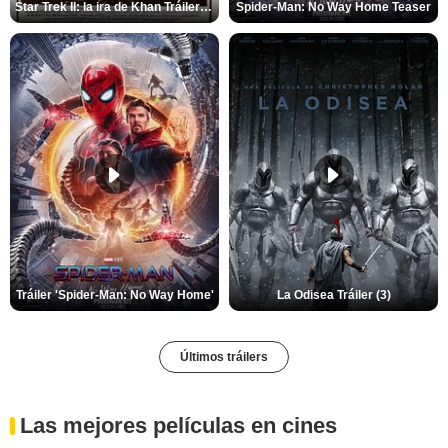
Star Trek II: la ira de Khan Tráiler VO
Spider-Man: No Way Home Teaser
Tráiler 'Spider-Man: No Way Home'
La Odisea Tráiler (3)
Últimos tráilers
Las mejores películas en cines