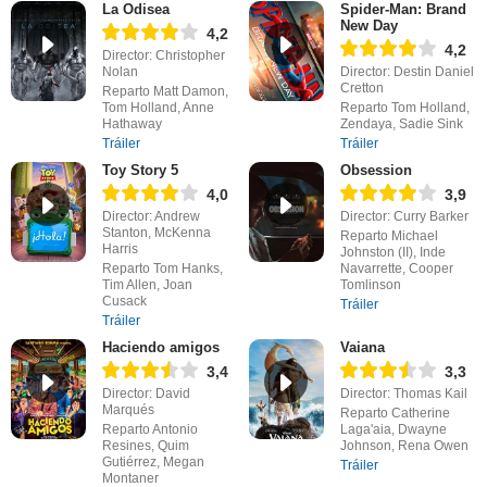
La Odisea
Spider-Man: Brand
New Day
4,2
4,2
Director: Christopher
Nolan
Director: Destin Daniel
Cretton
Reparto Matt Damon,
Tom Holland, Anne
Reparto Tom Holland,
Hathaway
Zendaya, Sadie Sink
Tráiler
Tráiler
Toy Story 5
Obsession
4,0
3,9
Director: Andrew
Director: Curry Barker
Stanton, McKenna
Reparto Michael
Harris
Johnston (II), Inde
Reparto Tom Hanks,
Navarrette, Cooper
Tim Allen, Joan
Tomlinson
Cusack
Tráiler
Tráiler
Haciendo amigos
Vaiana
3,4
3,3
Director: David
Director: Thomas Kail
Marqués
Reparto Catherine
Reparto Antonio
Laga'aia, Dwayne
Resines, Quim
Johnson, Rena Owen
Gutiérrez, Megan
Tráiler
Montaner