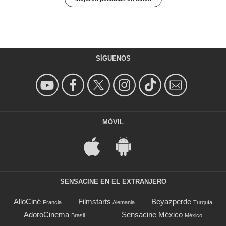
SÍGUENOS
MÓVIL
SENSACINE EN EL EXTRANJERO
AlloCiné
Filmstarts
Beyazperde
Francia
Alemania
Turquía
AdoroCinema
Sensacine México
Brasil
México