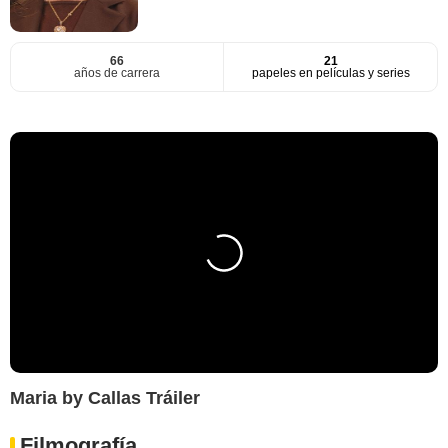
66
21
años de carrera
papeles en películas y series
Maria by Callas Tráiler
Filmografía