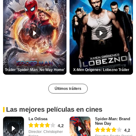
Tráiler 'Spider-Man: No Way Home'
X-Men Orígenes: Lobezno Tráiler
Últimos tráilers
Las mejores películas en cines
La Odisea
Spider-Man: Brand
New Day
4,2
4,2
Director: Christopher