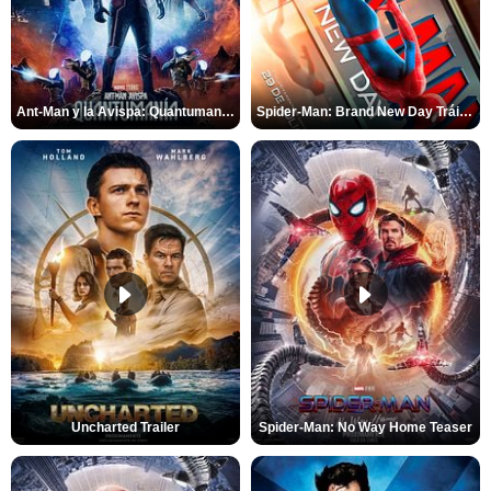
Ant-Man y la Avispa: Quantumanía Tráiler (2)
Spider-Man: Brand New Day Tráiler (3)
Uncharted Trailer
Spider-Man: No Way Home Teaser