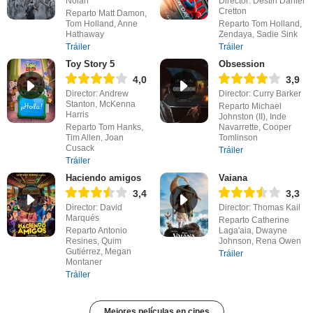
Nolan
Director: Destin Daniel
Cretton
Reparto Matt Damon,
Tom Holland, Anne
Reparto Tom Holland,
Hathaway
Zendaya, Sadie Sink
Tráiler
Tráiler
Toy Story 5
Obsession
4,0
3,9
Director: Andrew
Director: Curry Barker
Stanton, McKenna
Reparto Michael
Harris
Johnston (II), Inde
Reparto Tom Hanks,
Navarrette, Cooper
Tim Allen, Joan
Tomlinson
Cusack
Tráiler
Tráiler
Haciendo amigos
Vaiana
3,4
3,3
Director: David
Director: Thomas Kail
Marqués
Reparto Catherine
Reparto Antonio
Laga'aia, Dwayne
Resines, Quim
Johnson, Rena Owen
Gutiérrez, Megan
Tráiler
Montaner
Tráiler
Mejores películas en cines