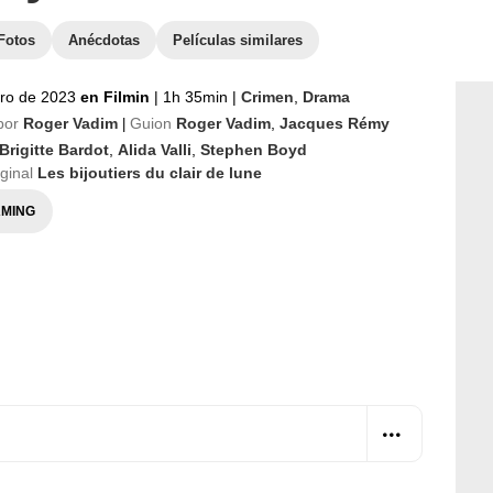
Fotos
Anécdotas
Películas similares
ro de 2023
en Filmin
|
1h 35min
|
Crimen
,
Drama
por
Roger Vadim
Guion
Roger Vadim
,
Jacques Rémy
|
Brigitte Bardot
,
Alida Valli
,
Stephen Boyd
iginal
Les bijoutiers du clair de lune
MING