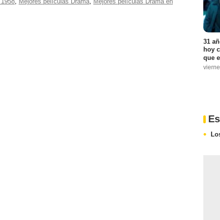
 1958
,
Mejores películas Drama
,
Mejores películas Drama en
31 añ
hoy c
que e
vierne
Es
Lo