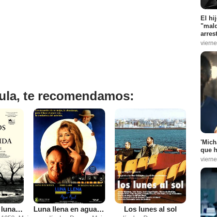
El hi
"mald
arres
vierne
ícula, te recomendamos:
'Mich
que h
vierne
Cuentos de la luna pálida
Luna llena en agua azul
Los lunes al sol