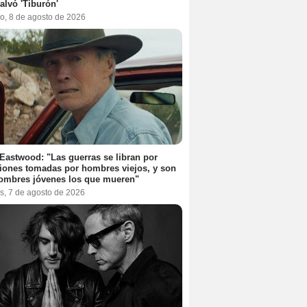
alvó 'Tiburón'
o, 8 de agosto de 2026
 Eastwood: "Las guerras se libran por
iones tomadas por hombres viejos, y son
ombres jóvenes los que mueren"
s, 7 de agosto de 2026