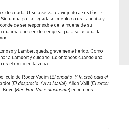
do criada, Úrsula se va a vivir junto a sus tíos, el
Sin embargo, la llegada al pueblo no es tranquila y
 conde de ser responsable de la muerte de su
ca manera que deciden emplear para solucionar la
nor.
victorioso y Lambert queda gravemente herido. Como
ar a Lambert y cuidarle. Es entonces cuando una
 es el único en la zona...
elícula de Roger Vadim (
El engaño
,
Y la creó para el
ardot (
El desprecio
,
¡Viva María!
), Alida Valli (
El tercer
n Boyd (
Ben-Hur
,
Viaje alucinante
) entre otros.