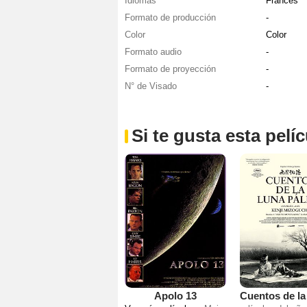
Idiomas
Francés
Formato de producción
-
Color
Color
Formato audio
-
Formato de proyección
-
N° de Visado
-
Si te gusta esta pel
Apolo 13