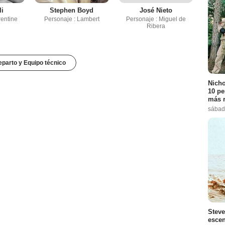
li
Stephen Boyd
José Nieto
rentine
Personaje : Lambert
Personaje : Miguel de
Ribera
parto y Equipo técnico
Nicho
10 pe
más r
sábad
Steve
escen