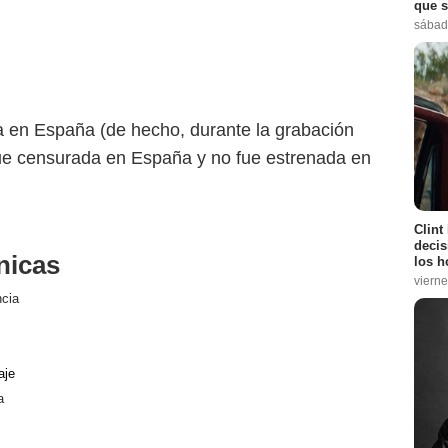
que s
sábad
da en España (de hecho, durante la grabación
fue censurada en España y no fue estrenada en
Clint
decis
nicas
los h
vierne
ncia
aje
a