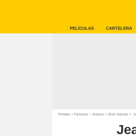
PELÍCULAS
CARTELERA
Portada
Famosos
Actores
Actor francés
Je
Je