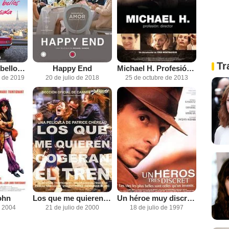
Tr
Los años mas bellos de una vida
Happy End
Michael H. Profesión director
e de 2019
20 de julio de 2018
25 de octubre de 2013
ohn
Los que me quieren cogerán el tren
Un héroe muy discreto
e 2004
21 de julio de 2000
18 de julio de 1997