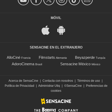
MÓVIL
SENSACINE EN EL EXTRANJERO
AlloCiné
Filmstarts
Beyazperde
Francia
Alemania
Turquía
AdoroCinema
Sensacine México
Brasil
México
Acerca de SensaCine
|
Contacta con nosotros
|
Términos de uso
|
Política de Privacidad
|
Administrar Utiq
|
©SensaCine
|
Preferencias de
cookies