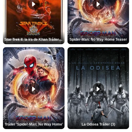
Star Trek II: la ira de Khan Tráiler VO
Spider-Man: No Way Home Teaser
Tráiler 'Spider-Man: No Way Home'
La Odisea Tráiler (3)