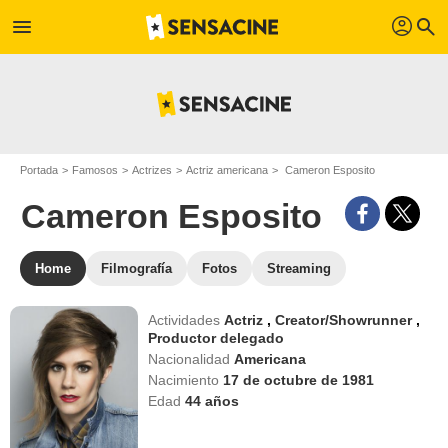
profil
menu
search
Portada
Famosos
Actrizes
Actriz americana
Cameron Esposito
Cameron Esposito
Home
Filmografía
Fotos
Streaming
Actividades
Actriz
,
Creator/Showrunner
,
Productor delegado
Nacionalidad
Americana
Nacimiento
17 de octubre de 1981
Edad
44
años