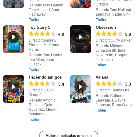
Cretton
Reparto Matt Damon,
Tom Holland, Anne
Reparto Tom Holland,
Hathaway
Zendaya, Sadie Sink
Tráiler
Tráiler
Toy Story 5
Obsession
4,0
3,9
Director: Andrew
Director: Curry Barker
Stanton, McKenna
Reparto Michael
Harris
Johnston (II), Inde
Reparto Tom Hanks,
Navarrette, Cooper
Tim Allen, Joan
Tomlinson
Cusack
Tráiler
Tráiler
Haciendo amigos
Vaiana
3,4
3,3
Director: David
Director: Thomas Kail
Marqués
Reparto Catherine
Reparto Antonio
Laga'aia, Dwayne
Resines, Quim
Johnson, Rena Owen
Gutiérrez, Megan
Tráiler
Montaner
Tráiler
Mejores películas en cines