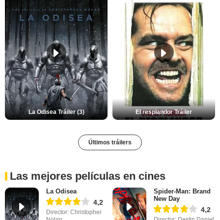
La Odisea Tráiler (3)
El resplandor Tráiler
Últimos tráilers
Las mejores películas en cines
La Odisea
Spider-Man: Brand
New Day
4,2
4,2
Director: Christopher
Nolan
Director: Destin Daniel