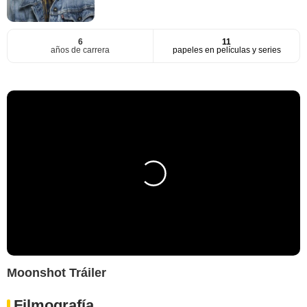
6
11
años de carrera
papeles en películas y series
Moonshot Tráiler
Filmografía