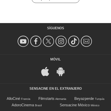
SÍGUENOS
MÓVIL
SENSACINE EN EL EXTRANJERO
AlloCiné
Filmstarts
Beyazperde
Francia
Alemania
Turquía
AdoroCinema
Sensacine México
Brasil
México