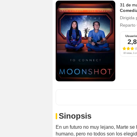
31 de m
Comedi
Dirigida 
Reparto
Usuari
2,8
10 notas, 1 cr
Sinopsis
En un futuro no muy lejano, Marte se 
humano, pero no todos son los elegid