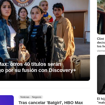
Clint
decis
los h
vierne
x: otros 40 títulos serán
go por su fusión con Discovery+
Noticias - Negocio
El hi
Tras cancelar 'Batgirl', HBO Max
"mald