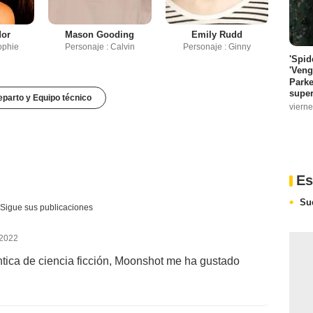
dor
Mason Gooding
Emily Rudd
ophie
Personaje : Calvin
Personaje : Ginny
'Spid
'Veng
Parke
super
parto y Equipo técnico
vierne
Es
Su
Sigue sus publicaciones
 2022
tica de ciencia ficción, Moonshot me ha gustado