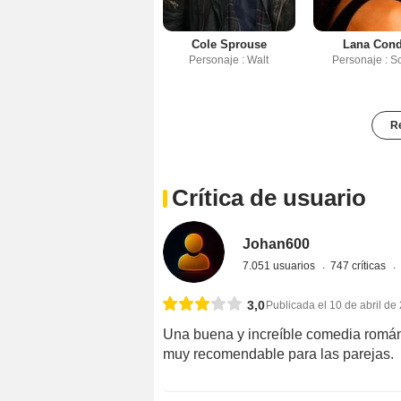
Cole Sprouse
Lana Con
Personaje : Walt
Personaje : S
Re
Crítica de usuario
Johan600
7.051 usuarios
747 críticas
3,0
Publicada el 10 de abril de
Una buena y increíble comedia román
muy recomendable para las parejas.