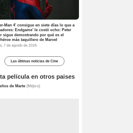
er-Man 4' consigue en siete días lo que a
adores: Endgame' le costó ocho: Peter
r sigue demostrando por qué es el
héroe más taquillero de Marvel
s, 7 de agosto de 2026
Las últimas noticias de Cine
ta película en otros paises
eños de Marte
(Méjico)