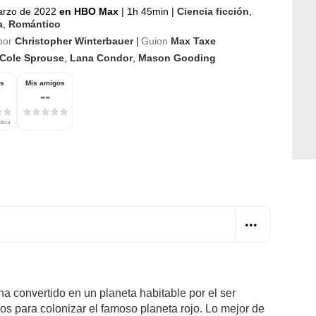
arzo de 2022
en HBO Max
|
1h 45min
|
Ciencia ficción
,
a
,
Romántico
por
Christopher Winterbauer
Guion
Max Taxe
|
Cole Sprouse
,
Lana Condor
,
Mason Gooding
os
Mis amigos
--
ítica
ha convertido en un planeta habitable por el ser
os para colonizar el famoso planeta rojo. Lo mejor de