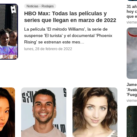
31 añ
Noticias - Rodajes
hoy c
HBO Max: Todas las películas y
que e
series que llegan en marzo de 2022
vierne
La película 'El método Williams', la serie de
suspense 'El turista' y el documental 'Phoenix
Rising' se estrenan este mes…
lunes, 28 de febrero de 2022
James
'Avat
'Fueg
vierne