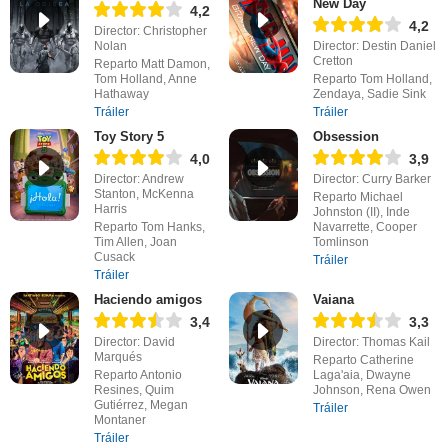
New Day
4,2
4,2
Director: Christopher
Nolan
Director: Destin Daniel
Cretton
Reparto Matt Damon,
Tom Holland, Anne
Reparto Tom Holland,
Hathaway
Zendaya, Sadie Sink
Tráiler
Tráiler
Toy Story 5
Obsession
4,0
3,9
Director: Andrew
Director: Curry Barker
Stanton, McKenna
Reparto Michael
Harris
Johnston (II), Inde
Reparto Tom Hanks,
Navarrette, Cooper
Tim Allen, Joan
Tomlinson
Cusack
Tráiler
Tráiler
Haciendo amigos
Vaiana
3,4
3,3
Director: David
Director: Thomas Kail
Marqués
Reparto Catherine
Reparto Antonio
Laga'aia, Dwayne
Resines, Quim
Johnson, Rena Owen
Gutiérrez, Megan
Tráiler
Montaner
Tráiler