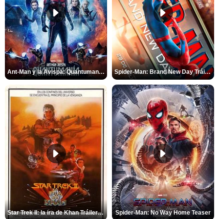
Ant-Man y la Avispa: Quantumanía Tráiler (2)
Spider-Man: Brand New Day Tráiler (3)
Star Trek II: la ira de Khan Tráiler VO
Spider-Man: No Way Home Teaser