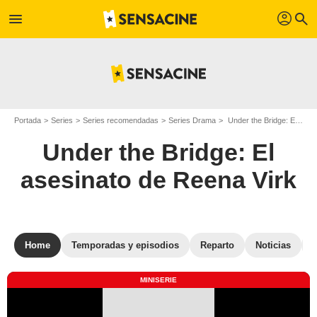
profil
menu
search
Portada
Series
Series recomendadas
Series Drama
Under the Bridge: El asesinato de Reena Virk
Under the Bridge: El
asesinato de Reena Virk
Home
Temporadas y episodios
Reparto
Noticias
MINISERIE