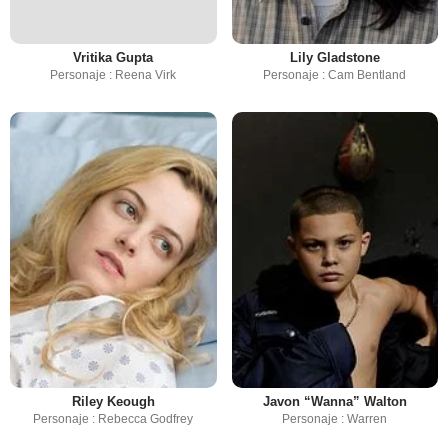
Vritika Gupta
Lily Gladstone
Personaje : Reena Virk
Personaje : Cam Bentland
Riley Keough
Javon “Wanna” Walton
Personaje : Rebecca Godfrey
Personaje : Warren