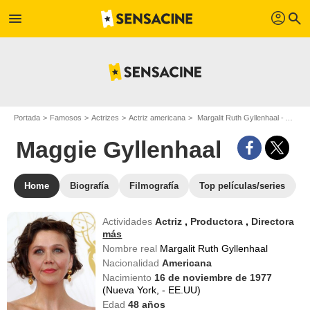
profil
menu
search
Portada
Famosos
Actrizes
Actriz americana
Margalit Ruth Gyllenhaal - Apodo : Maggie Gyllenhaal
Maggie Gyllenhaal
Home
Biografía
Filmografía
Top películas/series
Actividades
Actriz
,
Productora
,
Directora
más
Nombre real
Margalit Ruth Gyllenhaal
Nacionalidad
Americana
Nacimiento
16 de noviembre de 1977
(Nueva York, - EE.UU)
Edad
48
años