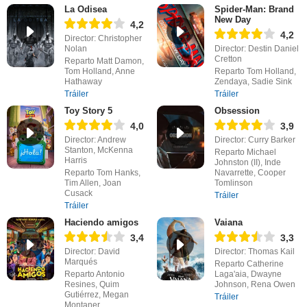
La Odisea
Spider-Man: Brand
New Day
4,2
4,2
Director: Christopher
Nolan
Director: Destin Daniel
Cretton
Reparto Matt Damon,
Tom Holland, Anne
Reparto Tom Holland,
Hathaway
Zendaya, Sadie Sink
Tráiler
Tráiler
Toy Story 5
Obsession
4,0
3,9
Director: Andrew
Director: Curry Barker
Stanton, McKenna
Reparto Michael
Harris
Johnston (II), Inde
Reparto Tom Hanks,
Navarrette, Cooper
Tim Allen, Joan
Tomlinson
Cusack
Tráiler
Tráiler
Haciendo amigos
Vaiana
3,4
3,3
Director: David
Director: Thomas Kail
Marqués
Reparto Catherine
Reparto Antonio
Laga'aia, Dwayne
Resines, Quim
Johnson, Rena Owen
Gutiérrez, Megan
Tráiler
Montaner