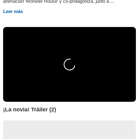
animación ‘Monster House’ y co-protagoniza, junto a ...
Leer más
¡La novia! Tráiler (2)