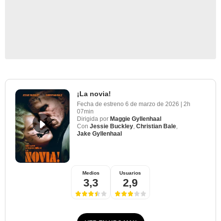
¡La novia!
Fecha de estreno
6 de marzo de 2026
|
2h
07min
Dirigida por
Maggie Gyllenhaal
Con
Jessie Buckley
,
Christian Bale
,
Jake Gyllenhaal
Medios
Usuarios
3,3
2,9