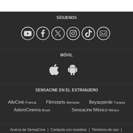
SÍGUENOS
MÓVIL
SENSACINE EN EL EXTRANJERO
AlloCiné
Filmstarts
Beyazperde
Francia
Alemania
Turquía
AdoroCinema
Sensacine México
Brasil
México
Acerca de SensaCine
|
Contacta con nosotros
|
Términos de uso
|