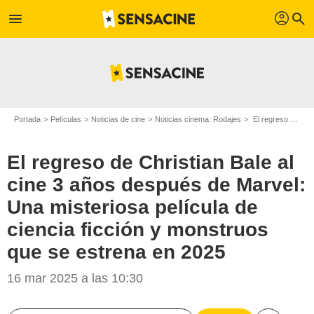
profil
menu
search
Portada
Películas
Noticias de cine
Noticias cinema: Rodajes
El regreso de Christian Bale al cine 3 años después de Marvel: Una misteriosa película de ciencia ficción y monstruos que se estrena en 2025
El regreso de Christian Bale al
cine 3 años después de Marvel:
Una misteriosa película de
ciencia ficción y monstruos
que se estrena en 2025
16 mar 2025 a las 10:30