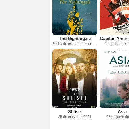
The Nightingale
Fecha de estreno desconocida
14 de febrero 
Shtisel
Asia
25 de marzo de 2021
25 de junio d