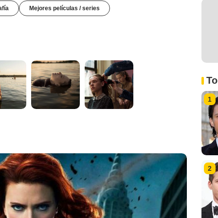
afía
Mejores películas / series
To
1
2