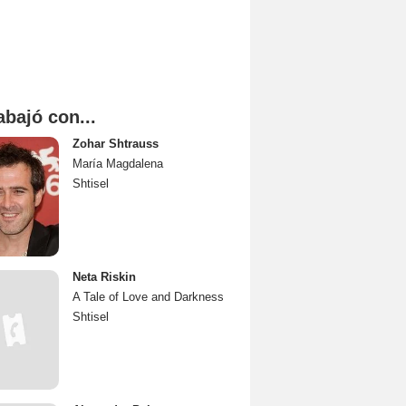
abajó con...
Zohar Shtrauss
María Magdalena
Shtisel
Neta Riskin
A Tale of Love and Darkness
Shtisel