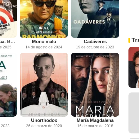
Tr
Capitán América: Brave New World
Mono malo
Cadáveres
de 2025
14 de agosto de 2024
19 de octubre de 2023
Unorthodox
María Magdalena
e 2023
26 de marzo de 2020
16 de marzo de 2018