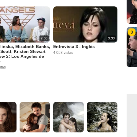
3
3:33
7:00
Entrevista 3 - Inglés
alinska, Elizabeth Banks,
Scott, Kristen Stewart
4.058 vistas
iew 2: Los Ángeles de
e
stas