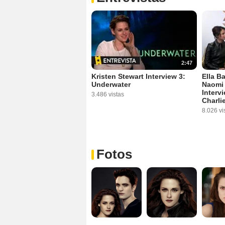
2:47
Kristen Stewart Interview 3:
Ella B
Underwater
Naomi 
Interv
3.486 vistas
Charli
8.026 vi
Fotos