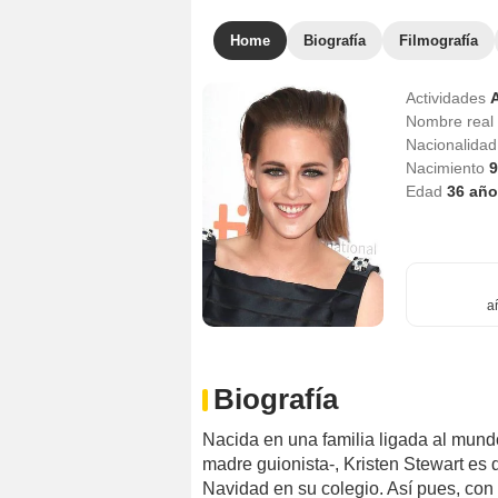
Home
Biografía
Filmografía
Actividades
A
Nombre real
Nacionalida
Nacimiento
9
Edad
36
año
a
Biografía
Nacida en una familia ligada al mundo
madre guionista-, Kristen Stewart es
Navidad en su colegio. Así pues, con