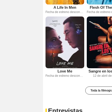
A Life In Men
Flesh Of Th
Fecha de estreno desconocida
Love Me
Sangre en los
Fecha de estreno desconocida
12 de abril d
Toda la filmogr
Entrevistas