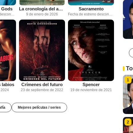
e Gods
La cronología del agua
Sacramento
Fecha de estreno desconocida
9 de enero de 2026
Fecha de estreno desconocida
To
1
 labios
Crímenes del futuro
Spencer
e 2024
23 de septiembre de 2022
19 de noviembre de 2021
afía
Mejores películas / series
2