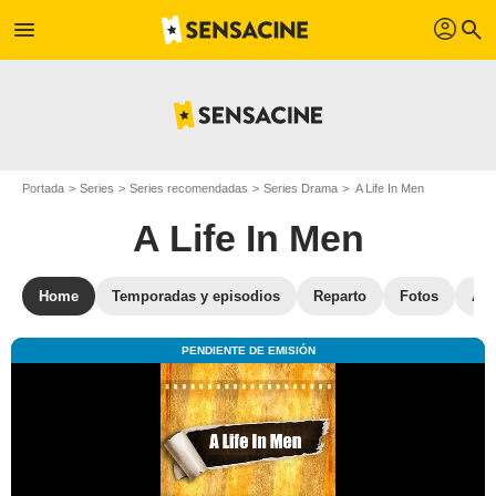
profil
menu
search
Portada
Series
Series recomendadas
Series Drama
A Life In Men
A Life In Men
Home
Temporadas y episodios
Reparto
Fotos
Ané
PENDIENTE DE EMISIÓN