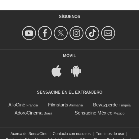
SÍGUENOS
MÓVIL
SENSACINE EN EL EXTRANJERO
AlloCiné
Filmstarts
Beyazperde
Francia
Alemania
Turquía
AdoroCinema
Sensacine México
Brasil
México
Acerca de SensaCine
|
Contacta con nosotros
|
Términos de uso
|