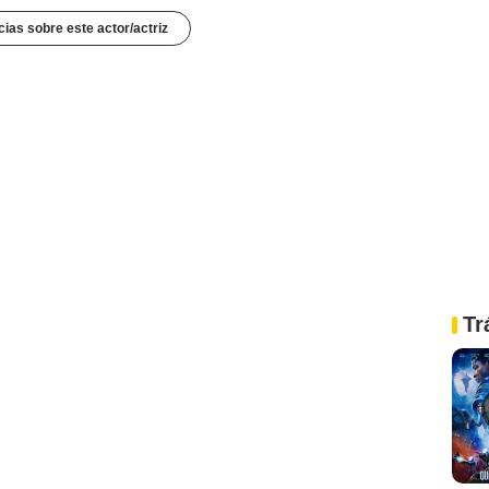
cias sobre este actor/actriz
Tr