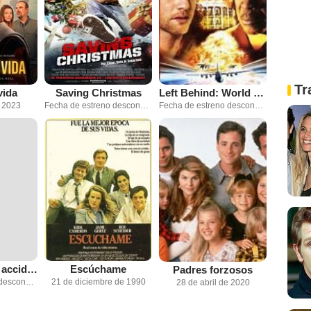
Tr
vida
Saving Christmas
Left Behind: World at War
e 2023
Fecha de estreno desconocida
Fecha de estreno desconocida
Internauta por accidente
Escúchame
Padres forzosos
Fecha de estreno desconocida
21 de diciembre de 1990
28 de abril de 2020