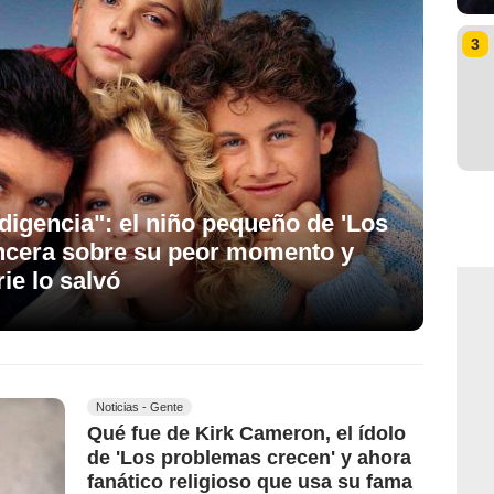
3
ndigencia": el niño pequeño de 'Los
incera sobre su peor momento y
ie lo salvó
Noticias - Gente
Qué fue de Kirk Cameron, el ídolo
de 'Los problemas crecen' y ahora
fanático religioso que usa su fama