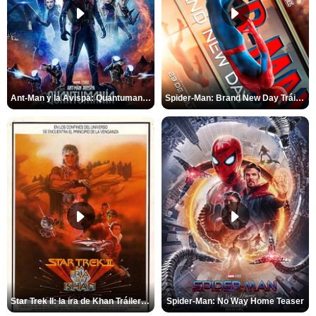
Ant-Man y la Avispa: Quantumanía Tráiler (2)
Spider-Man: Brand New Day Tráiler (3)
Star Trek II: la ira de Khan Tráiler VO
Spider-Man: No Way Home Teaser