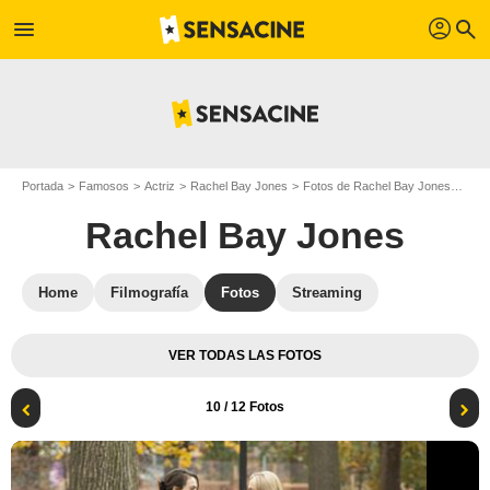
profil
menu
search
Portada
Famosos
Actriz
Rachel Bay Jones
Fotos de Rachel Bay Jones
God 
Rachel Bay Jones
Home
Filmografía
Fotos
Streaming
VER TODAS LAS FOTOS
10
/ 12 Fotos