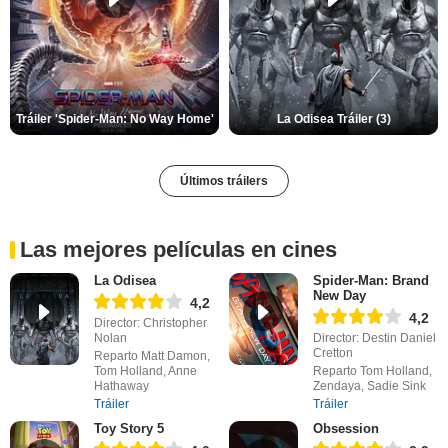
Tráiler 'Spider-Man: No Way Home'
La Odisea Tráiler (3)
Últimos tráilers
Las mejores películas en cines
La Odisea
Spider-Man: Brand
New Day
4,2
4,2
Director: Christopher
Nolan
Director: Destin Daniel
Cretton
Reparto Matt Damon,
Tom Holland, Anne
Reparto Tom Holland,
Hathaway
Zendaya, Sadie Sink
Tráiler
Tráiler
Toy Story 5
Obsession