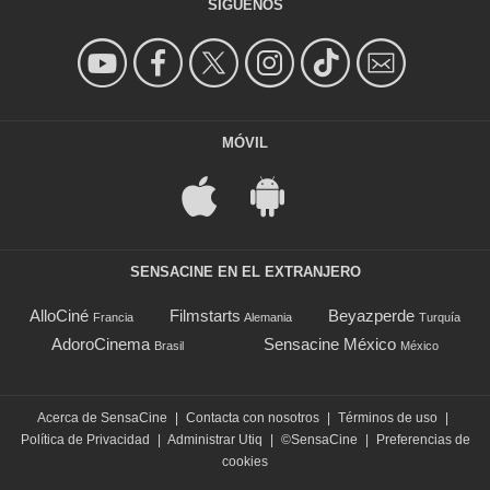
SÍGUENOS
MÓVIL
SENSACINE EN EL EXTRANJERO
AlloCiné
Filmstarts
Beyazperde
Francia
Alemania
Turquía
AdoroCinema
Sensacine México
Brasil
México
Acerca de SensaCine
|
Contacta con nosotros
|
Términos de uso
|
Política de Privacidad
|
Administrar Utiq
|
©SensaCine
|
Preferencias de
cookies