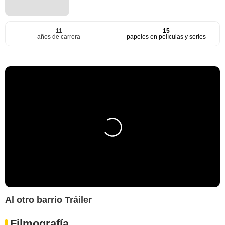
11
15
años de carrera
papeles en películas y series
Al otro barrio Tráiler
Filmografía