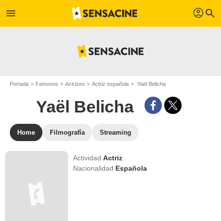
profil
menu
search
Portada
Famosos
Actrizes
Actriz española
Yaël Belicha
Yaël Belicha
Home
Filmografía
Streaming
Actividad
Actriz
Nacionalidad
Española