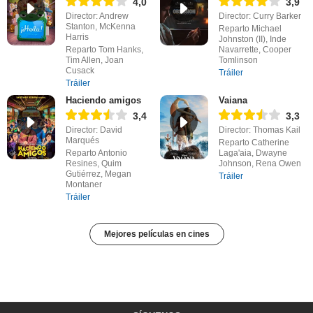
4,0
3,9
Director: Andrew
Director: Curry Barker
Stanton, McKenna
Reparto Michael
Harris
Johnston (II), Inde
Reparto Tom Hanks,
Navarrette, Cooper
Tim Allen, Joan
Tomlinson
Cusack
Tráiler
Tráiler
Haciendo amigos
Vaiana
3,4
3,3
Director: David
Director: Thomas Kail
Marqués
Reparto Catherine
Reparto Antonio
Laga'aia, Dwayne
Resines, Quim
Johnson, Rena Owen
Gutiérrez, Megan
Tráiler
Montaner
Tráiler
Mejores películas en cines