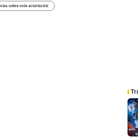
icias sobre este actor/actriz
Tr