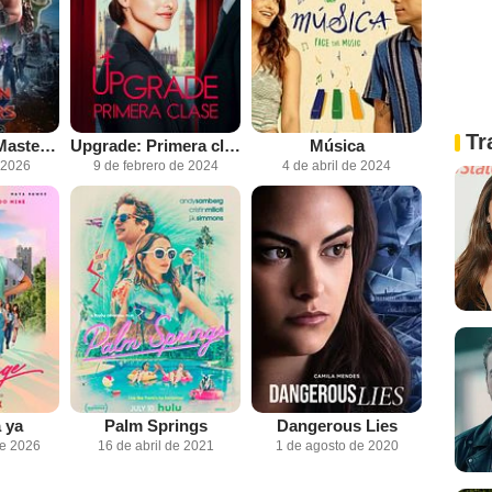
Tr
He-Man y los Masters Del Universo
Upgrade: Primera clase
Música
 2026
9 de febrero de 2024
4 de abril de 2024
 ya
Palm Springs
Dangerous Lies
de 2026
16 de abril de 2021
1 de agosto de 2020