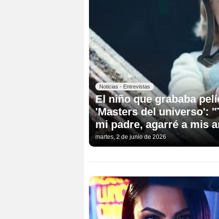
Noticias - Entrevistas
El niño que grababa pel
'Masters del universo':
mi padre, agarré a mis 
martes, 2 de junio de 2026