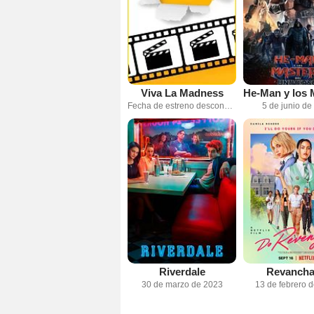
Viva La Madness
Fecha de estreno desconocida
5 de junio de
Riverdale
Revancha
30 de marzo de 2023
13 de febrero 