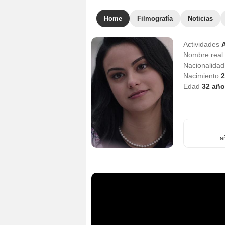
Home
Filmografía
Noticias
Actividades
A
Nombre real
Nacionalida
Nacimiento
2
Edad
32
año
a