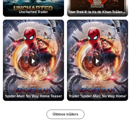
Uncharted Trailer
Star Trek II: la ira de Khan Tráiler VO
Spider-Man: No Way Home Teaser
Tráiler 'Spider-Man: No Way Home'
Últimos tráilers