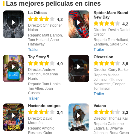
Las mejores películas en cines
La Odisea
Spider-Man: Brand
New Day
4,2
4,2
Director: Christopher
Nolan
Director: Destin Daniel
Cretton
Reparto Matt Damon,
Tom Holland, Anne
Reparto Tom Holland,
Hathaway
Zendaya, Sadie Sink
Tráiler
Tráiler
Toy Story 5
Obsession
4,0
3,9
Director: Andrew
Director: Curry Barker
Stanton, McKenna
Reparto Michael
Harris
Johnston (II), Inde
Reparto Tom Hanks,
Navarrette, Cooper
Tim Allen, Joan
Tomlinson
Cusack
Tráiler
Tráiler
Haciendo amigos
Vaiana
3,4
3,3
Director: David
Director: Thomas Kail
Marqués
Reparto Catherine
Reparto Antonio
Laga'aia, Dwayne
Resines, Quim
Johnson, Rena Owen