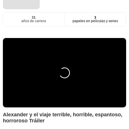
31
3
años de carrera
papeles en películas y series
Alexander y el viaje terrible, horrible, espantoso,
horroroso Tráiler