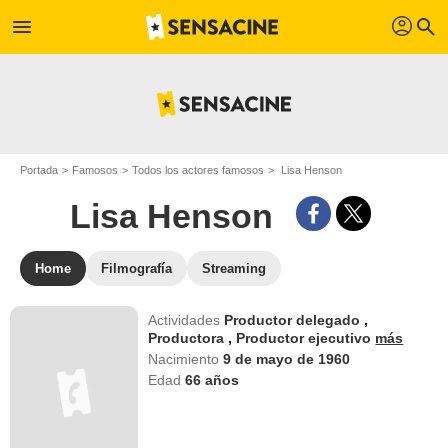
profil
menu
search
Portada
Famosos
Todos los actores famosos
Lisa Henson
Lisa Henson
Home
Filmografía
Streaming
Actividades
Productor delegado
,
Productora
,
Productor ejecutivo
más
Nacimiento
9 de mayo de 1960
Edad
66
años