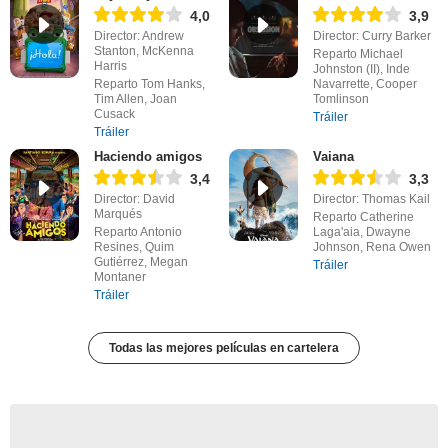
4,0
3,9
Director: Andrew
Director: Curry Barker
Stanton, McKenna
Reparto Michael
Harris
Johnston (II), Inde
Reparto Tom Hanks,
Navarrette, Cooper
Tim Allen, Joan
Tomlinson
Cusack
Tráiler
Tráiler
Haciendo amigos
Vaiana
3,4
3,3
Director: David
Director: Thomas Kail
Marqués
Reparto Catherine
Reparto Antonio
Laga'aia, Dwayne
Resines, Quim
Johnson, Rena Owen
Gutiérrez, Megan
Tráiler
Montaner
Tráiler
Todas las mejores películas en cartelera