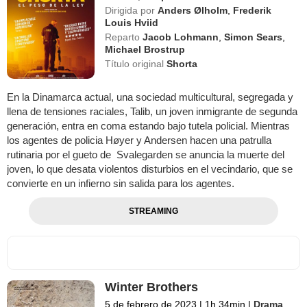
Dirigida por
Anders Ølholm
,
Frederik
Louis Hviid
Reparto
Jacob Lohmann
,
Simon Sears
,
Michael Brostrup
Título original
Shorta
En la Dinamarca actual, una sociedad multicultural, segregada y
llena de tensiones raciales, Talib, un joven inmigrante de segunda
generación, entra en coma estando bajo tutela policial. Mientras
los agentes de policia Høyer y Andersen hacen una patrulla
rutinaria por el gueto de Svalegarden se anuncia la muerte del
joven, lo que desata violentos disturbios en el vecindario, que se
convierte en un infierno sin salida para los agentes.
STREAMING
Winter Brothers
5 de febrero de 2023
|
1h 34min
|
Drama