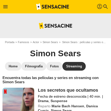
profil
menu
search
Portada
Famosos
Actor
Simon Sears
Simon Sears : películas y series online
Simon Sears
Home
Filmografía
Fotos
Streaming
Encuentra todas las películas y series en streaming con
Simon Sears
Los secretos que ocultamos
Fecha de estreno desconocida
|
40 min.
|
Drama
,
Suspense
Reparto
Marie Bach Hansen
,
Danica
Curcic
,
Simon Sears