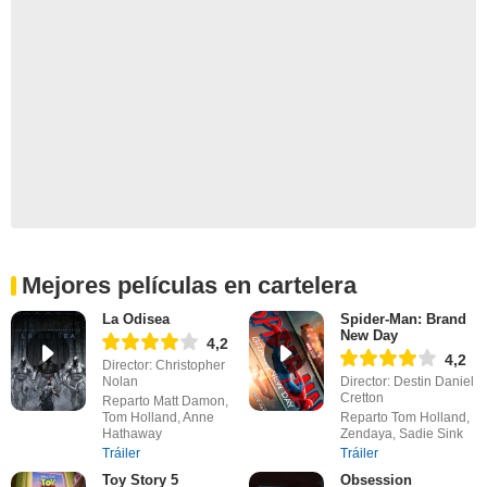
Mejores películas en cartelera
La Odisea
Spider-Man: Brand
New Day
4,2
4,2
Director: Christopher
Nolan
Director: Destin Daniel
Cretton
Reparto Matt Damon,
Tom Holland, Anne
Reparto Tom Holland,
Hathaway
Zendaya, Sadie Sink
Tráiler
Tráiler
Toy Story 5
Obsession