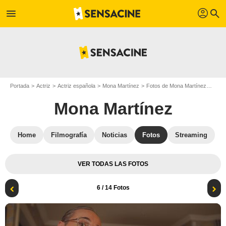
profil
menu
search
Portada
Actriz
Actriz española
Mona Martínez
Fotos de Mona Martínez
Foto
Mona Martínez
Home
Filmografía
Noticias
Fotos
Streaming
VER TODAS LAS FOTOS
6
/ 14 Fotos