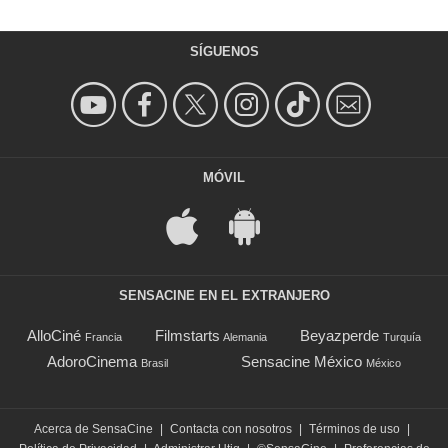
SÍGUENOS
MÓVIL
SENSACINE EN EL EXTRANJERO
AlloCiné
Filmstarts
Beyazperde
Francia
Alemania
Turquía
AdoroCinema
Sensacine México
Brasil
México
Acerca de SensaCine
|
Contacta con nosotros
|
Términos de uso
|