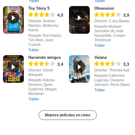
Tráiler
Tráiler
Toy Story 5
Obsession
4,0
3,9
Director: Andrew
Director: Curry Barker
Stanton, McKenna
Reparto Michael
Harris
Johnston (II), Inde
Reparto Tom Hanks,
Navarrette, Cooper
Tim Allen, Joan
Tomlinson
Cusack
Tráiler
Tráiler
Haciendo amigos
Vaiana
3,4
3,3
Director: David
Director: Thomas Kail
Marqués
Reparto Catherine
Reparto Antonio
Laga'aia, Dwayne
Resines, Quim
Johnson, Rena Owen
Gutiérrez, Megan
Tráiler
Montaner
Tráiler
Mejores películas en cines