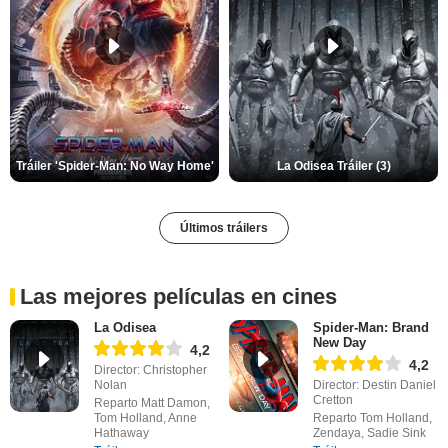
Tráiler 'Spider-Man: No Way Home'
La Odisea Tráiler (3)
Últimos tráilers
Las mejores películas en cines
La Odisea
Spider-Man: Brand
New Day
4,2
4,2
Director: Christopher
Nolan
Director: Destin Daniel
Cretton
Reparto Matt Damon,
Tom Holland, Anne
Reparto Tom Holland,
Hathaway
Zendaya, Sadie Sink