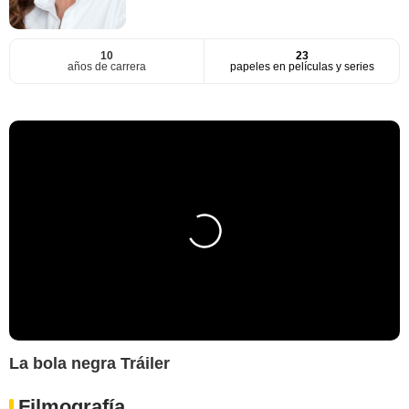
10
23
años de carrera
papeles en películas y series
La bola negra Tráiler
Filmografía