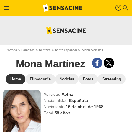
profil
menu
search
Portada
Famosos
Actrizes
Actriz española
Mona Martínez
Mona Martínez
Home
Filmografía
Noticias
Fotos
Streaming
Actividad
Actriz
Nacionalidad
Española
Nacimiento
16 de abril de 1968
Edad
58
años