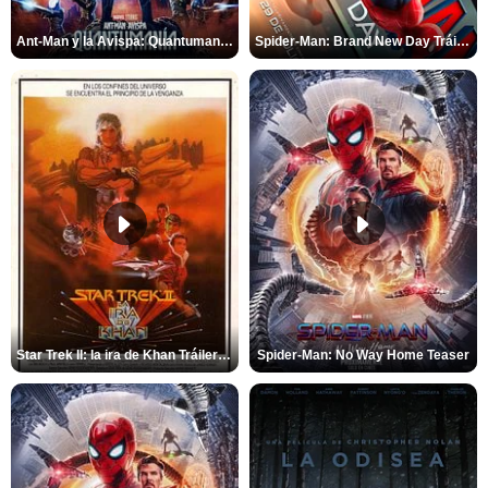
Ant-Man y la Avispa: Quantumanía Tráiler (2)
Spider-Man: Brand New Day Tráiler (3)
Star Trek II: la ira de Khan Tráiler VO
Spider-Man: No Way Home Teaser