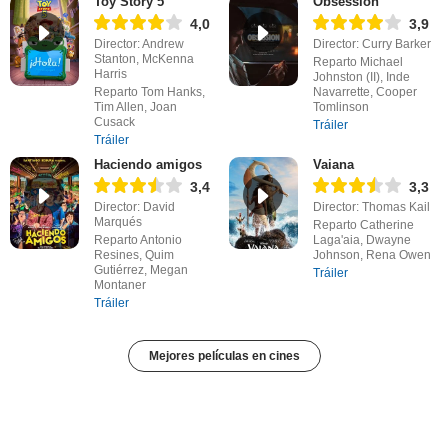
Toy Story 5
Obsession
4,0
3,9
Director: Andrew
Director: Curry Barker
Stanton, McKenna
Reparto Michael
Harris
Johnston (II), Inde
Reparto Tom Hanks,
Navarrette, Cooper
Tim Allen, Joan
Tomlinson
Cusack
Tráiler
Tráiler
Haciendo amigos
Vaiana
3,4
3,3
Director: David
Director: Thomas Kail
Marqués
Reparto Catherine
Reparto Antonio
Laga'aia, Dwayne
Resines, Quim
Johnson, Rena Owen
Gutiérrez, Megan
Tráiler
Montaner
Tráiler
Mejores películas en cines