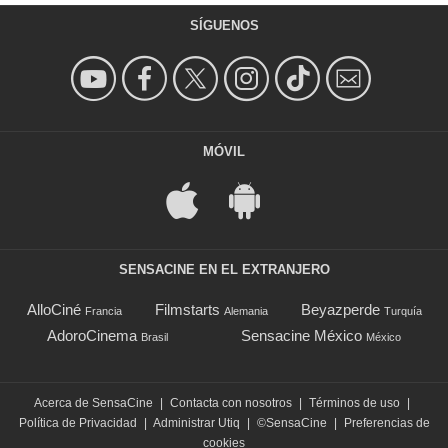
SÍGUENOS
MÓVIL
SENSACINE EN EL EXTRANJERO
AlloCiné
Filmstarts
Beyazperde
Francia
Alemania
Turquía
AdoroCinema
Sensacine México
Brasil
México
Acerca de SensaCine
|
Contacta con nosotros
|
Términos de uso
|
Política de Privacidad
|
Administrar Utiq
|
©SensaCine
|
Preferencias de
cookies