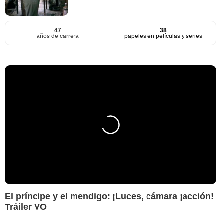
47
38
años de carrera
papeles en películas y series
El príncipe y el mendigo: ¡Luces, cámara ¡acción!
Tráiler VO