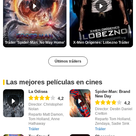
Tráiler 'Spider-Man: No Way Home'
X-Men Orígenes: Lobezno Tráiler
Últimos tráilers
Las mejores películas en cines
La Odisea
Spider-Man: Brand
New Day
4,2
4,2
Director: Christopher
Nolan
Director: Destin Daniel
Cretton
Reparto Matt Damon,
Tom Holland, Anne
Reparto Tom Holland,
Hathaway
Zendaya, Sadie Sink
Tráiler
Tráiler