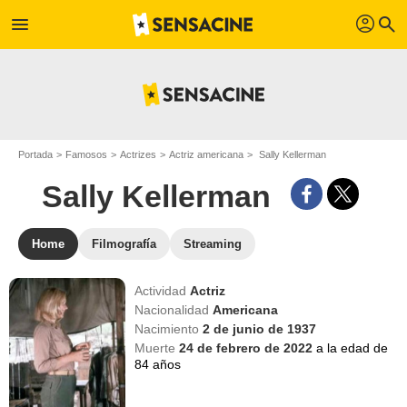
profil
menu
search
Portada
Famosos
Actrizes
Actriz americana
Sally Kellerman
Sally Kellerman
Home
Filmografía
Streaming
Actividad
Actriz
Nacionalidad
Americana
Nacimiento
2 de junio de 1937
Muerte
24 de febrero de 2022
a la edad de
84 años