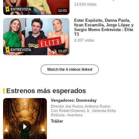
13.033 vistas
12:03
Ester Expósito, Danna Paola,
Itzan Escamilla, Jorge López y
Sergio Momo Entrevista : Élite
T3
6.207 vistas
10:27
Watch the 4 videos linked
Estrenos más esperados
Vengadores: Doomsday
Director Joe Russo, Anthony Russo
Con Robert Downey Jr., Vanessa Kirby
Película - Aventura
Tráiler