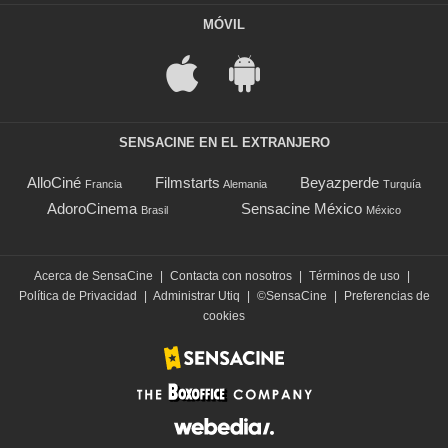
MÓVIL
SENSACINE EN EL EXTRANJERO
AlloCiné
Filmstarts
Beyazperde
Francia
Alemania
Turquía
AdoroCinema
Sensacine México
Brasil
México
Acerca de SensaCine
|
Contacta con nosotros
|
Términos de uso
|
Política de Privacidad
|
Administrar Utiq
|
©SensaCine
|
Preferencias de
cookies