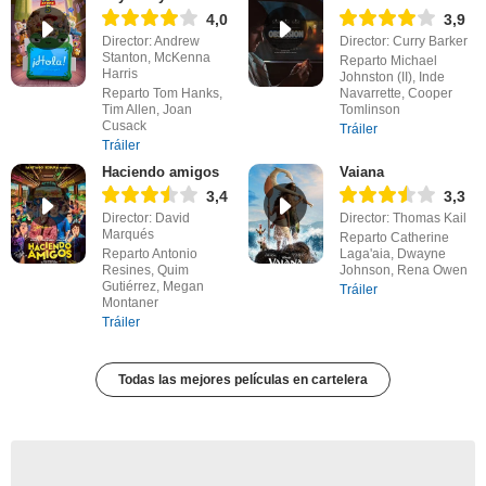
4,0
3,9
Director: Andrew
Director: Curry Barker
Stanton, McKenna
Reparto Michael
Harris
Johnston (II), Inde
Reparto Tom Hanks,
Navarrette, Cooper
Tim Allen, Joan
Tomlinson
Cusack
Tráiler
Tráiler
Haciendo amigos
Vaiana
3,4
3,3
Director: David
Director: Thomas Kail
Marqués
Reparto Catherine
Reparto Antonio
Laga'aia, Dwayne
Resines, Quim
Johnson, Rena Owen
Gutiérrez, Megan
Tráiler
Montaner
Tráiler
Todas las mejores películas en cartelera