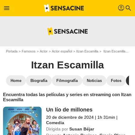
profil
menu
search
Portada
Famosos
Actor
Actor español
Itzan Escamilla
Itzan Escamilla : películas y series online
Itzan Escamilla
Home
Biografía
Filmografía
Noticias
Fotos
St
Encuentra todas las películas y series en streaming con Itzan
Escamilla
Un lío de millones
20 de diciembre de 2024
|
1h 31min
|
Comedia
Dirigida por
Susan Béjar