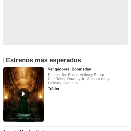
Estrenos más esperados
Vengadores: Doomsday
Director Joe Russo, Anthony Russo
Con Robert Downey Jr., Vanessa Kirby
Película - Aventura
Tráiler