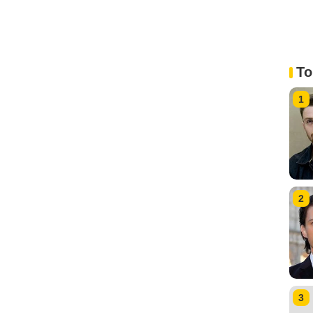
To
1
2
3