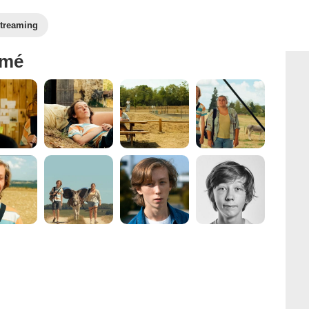
treaming
mmé