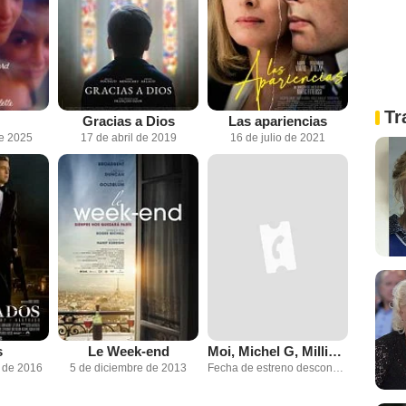
Tr
Gracias a Dios
Las apariencias
de 2025
17 de abril de 2019
16 de julio de 2021
s
Le Week-end
Moi, Michel G, Milliardaire, Maître du monde
 de 2016
5 de diciembre de 2013
Fecha de estreno desconocida