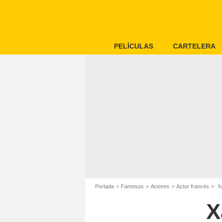
PELÍCULAS
CARTELERA
Portada
Famosos
Actores
Actor francés
Xa
X