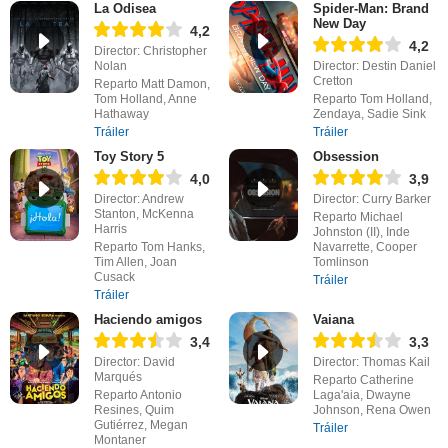
La Odisea
Spider-Man: Brand
New Day
4,2
4,2
Director: Christopher
Nolan
Director: Destin Daniel
Cretton
Reparto Matt Damon,
Tom Holland, Anne
Reparto Tom Holland,
Hathaway
Zendaya, Sadie Sink
Tráiler
Tráiler
Toy Story 5
Obsession
4,0
3,9
Director: Andrew
Director: Curry Barker
Stanton, McKenna
Reparto Michael
Harris
Johnston (II), Inde
Reparto Tom Hanks,
Navarrette, Cooper
Tim Allen, Joan
Tomlinson
Cusack
Tráiler
Tráiler
Haciendo amigos
Vaiana
3,4
3,3
Director: David
Director: Thomas Kail
Marqués
Reparto Catherine
Reparto Antonio
Laga'aia, Dwayne
Resines, Quim
Johnson, Rena Owen
Gutiérrez, Megan
Tráiler
Montaner