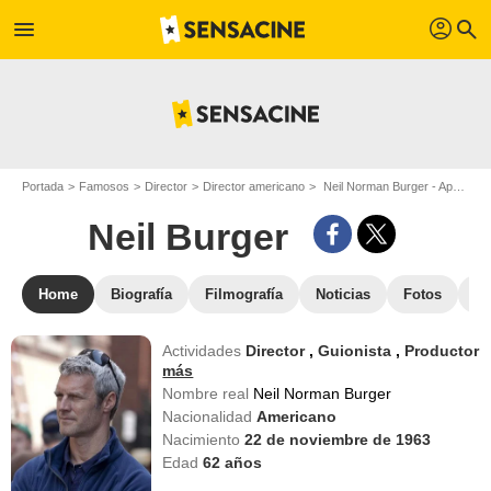
profil
menu
search
Portada
Famosos
Director
Director americano
Neil Norman Burger - Apodo : Neil Burger
Neil Burger
Home
Biografía
Filmografía
Noticias
Fotos
St
Actividades
Director
,
Guionista
,
Productor
más
Nombre real
Neil Norman Burger
Nacionalidad
Americano
Nacimiento
22 de noviembre de 1963
Edad
62
años